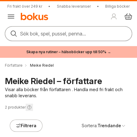
Fri frakt över 249 kr
•
Snabba leveranser
•
Billiga böcker
Sök bok, spel, pussel, penna...
Skapa nya rutiner – hälsoböcker upp till 50% →
Författare
Meike Riedel
Meike Riedel – författare
Visar alla böcker från författaren . Handla med fri frakt och
snabb leverans.
2
produkter
Filtrera
Sortera:
Trendande