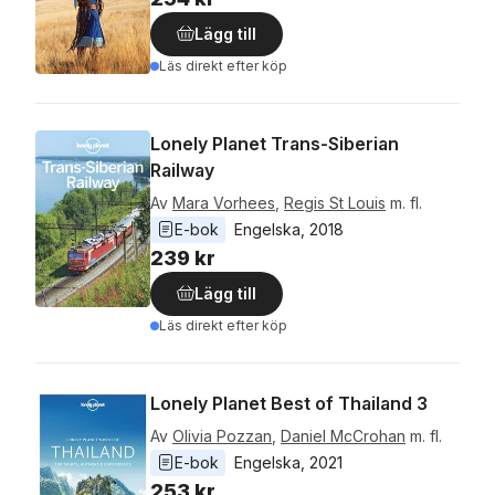
Lägg till
Läs direkt efter köp
Lonely Planet Trans-Siberian
Railway
Av
Mara Vorhees
,
Regis St Louis
m. fl.
E-bok
Engelska
, 
2018
239 kr
Lägg till
Läs direkt efter köp
Lonely Planet Best of Thailand 3
Av
Olivia Pozzan
,
Daniel McCrohan
m. fl.
E-bok
Engelska
, 
2021
253 kr