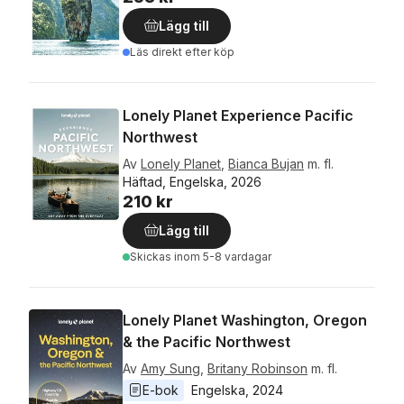
Lägg till
Läs direkt efter köp
Lonely Planet Experience Pacific
Northwest
Av
Lonely Planet
,
Bianca Bujan
m. fl.
Häftad, Engelska, 2026
210 kr
Lägg till
Skickas
inom 5-8 vardagar
Lonely Planet Washington, Oregon
& the Pacific Northwest
Av
Amy Sung
,
Britany Robinson
m. fl.
E-bok
Engelska
, 
2024