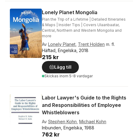
Lonely Planet Mongolia
Plan the Trip of a Lifetime | Detailed Itineraries
& Maps | Insider Tips | Covers Ulaanbaatar,
Central, Northern and Western Mongolia and
more
Av
Lonely Planet
,
Trent Holden
m. fl.
Häftad, Engelska, 2018
215 kr
Lägg till
Skickas
inom 5-8 vardagar
Labor Lawyer's Guide to the Rights
and Responsibilities of Employee
Whistleblowers
Av
Stephen Kohn
,
Michael Kohn
Inbunden, Engelska, 1988
762 kr