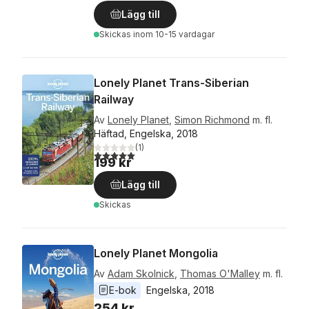
Lägg till
Skickas
inom 10-15 vardagar
Lonely Planet Trans-Siberian
Railway
Av
Lonely Planet
,
Simon Richmond
m. fl.
Häftad, Engelska, 2018
(
1
)
5,0
utav 5 stjärnor. Totalt antal röster:
199 kr
Lägg till
Skickas
Lonely Planet Mongolia
Av
Adam Skolnick
,
Thomas O'Malley
m. fl.
E-bok
Engelska
, 
2018
254 kr