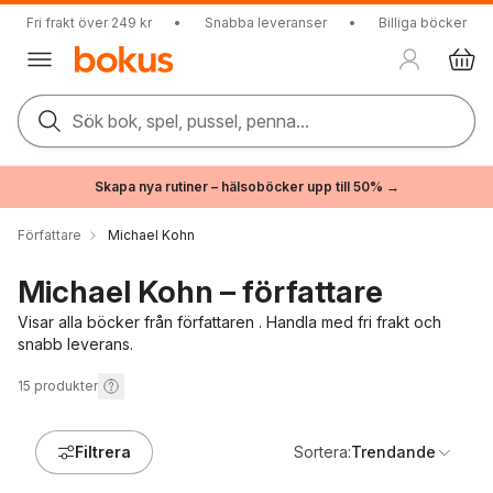
Fri frakt över 249 kr
•
Snabba leveranser
•
Billiga böcker
Sök bok, spel, pussel, penna...
Skapa nya rutiner – hälsoböcker upp till 50% →
Författare
Michael Kohn
Michael Kohn – författare
Visar alla böcker från författaren . Handla med fri frakt och
snabb leverans.
15
produkter
Filtrera
Sortera:
Trendande