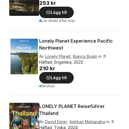
253 kr
Lägg till
Läs direkt efter köp
Lonely Planet Experience Pacific
Northwest
Av
Lonely Planet
,
Bianca Bujan
m. fl.
Häftad, Engelska, 2022
210 kr
Lägg till
Skickas
LONELY PLANET Reiseführer
Thailand
Av
David Eimer
,
Anirban Mahapatra
m. fl.
Häftad, Tyska, 2024