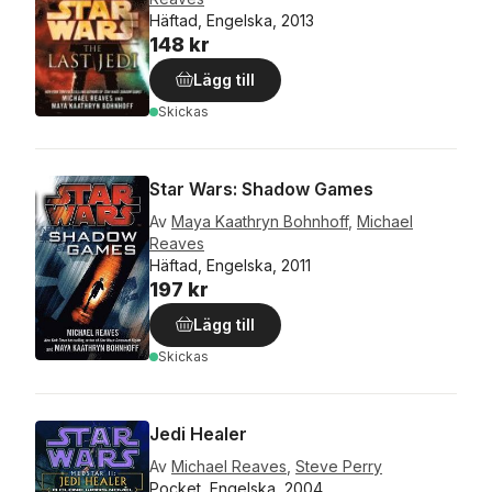
Häftad, Engelska, 2013
148 kr
Lägg till
Skickas
Star Wars: Shadow Games
Av
Maya Kaathryn Bohnhoff
,
Michael
Reaves
Häftad, Engelska, 2011
197 kr
Lägg till
Skickas
Jedi Healer
Av
Michael Reaves
,
Steve Perry
Pocket, Engelska, 2004