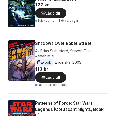
127 kr
Lägg till
Skickas
inom 3-6 vardagar
Shadows Over Baker Street
Av
Brian Stableford
,
Steven-Elliot
Altman
m. fl.
E-bok
Engelska
, 
2003
113 kr
Lägg till
Läs direkt efter köp
Patterns of Force: Star Wars
Legends (Coruscant Nights, Book
III)