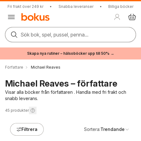
Fri frakt över 249 kr
•
Snabba leveranser
•
Billiga böcker
Sök bok, spel, pussel, penna...
Skapa nya rutiner – hälsoböcker upp till 50% →
Författare
Michael Reaves
Michael Reaves – författare
Visar alla böcker från författaren . Handla med fri frakt och
snabb leverans.
45
produkter
Filtrera
Sortera:
Trendande