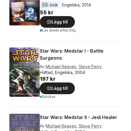
E-bok
Engelska
, 
2014
55 kr
Lägg till
Läs direkt efter köp
Star Wars: Medstar I - Battle
Surgeons
Av
Michael Reaves
,
Steve Perry
Häftad, Engelska, 2004
197 kr
Lägg till
Skickas
Star Wars: Medstar II - Jedi Healer
Av
Michael Reaves
,
Steve Perry