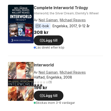
Complete Interworld Trilogy
Interworld; the Silver Dream; Eternity’s Wheel
Av
Neil Gaiman
,
Michael Reaves
E-bok
Engelska
, 
2017
, 
9-12 år
308 kr
Lägg till
Läs direkt efter köp
Interworld
Av
Neil Gaiman
,
Michael Reaves
Häftad, Engelska, 2008
(
1
)
3,0
utav 5 stjärnor. Totalt antal röster:
196 kr
Lägg till
Skickas
inom 3-6 vardagar