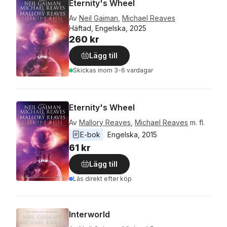
Eternity's Wheel
Av
Neil Gaiman
,
Michael Reaves
Häftad, Engelska, 2025
260 kr
Lägg till
Skickas
inom 3-6 vardagar
Eternity's Wheel
Av
Mallory Reaves
,
Michael Reaves
m. fl.
E-bok
Engelska
, 
2015
61 kr
Lägg till
Läs direkt efter köp
Interworld