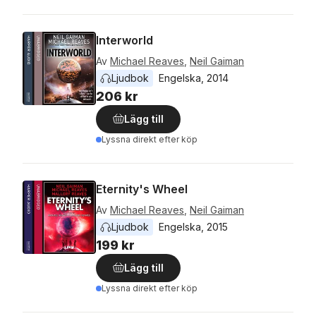
Interworld
Av
Michael Reaves
,
Neil Gaiman
Ljudbok
Engelska
, 
2014
206 kr
Lägg till
Lyssna direkt efter köp
Eternity's Wheel
Av
Michael Reaves
,
Neil Gaiman
Ljudbok
Engelska
, 
2015
199 kr
Lägg till
Lyssna direkt efter köp