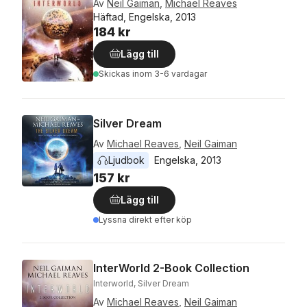
Av
Neil Gaiman
,
Michael Reaves
Häftad, Engelska, 2013
184 kr
Lägg till
Skickas
inom 3-6 vardagar
Silver Dream
Av
Michael Reaves
,
Neil Gaiman
Ljudbok
Engelska
, 
2013
157 kr
Lägg till
Lyssna direkt efter köp
InterWorld 2-Book Collection
Interworld, Silver Dream
Av
Michael Reaves
,
Neil Gaiman