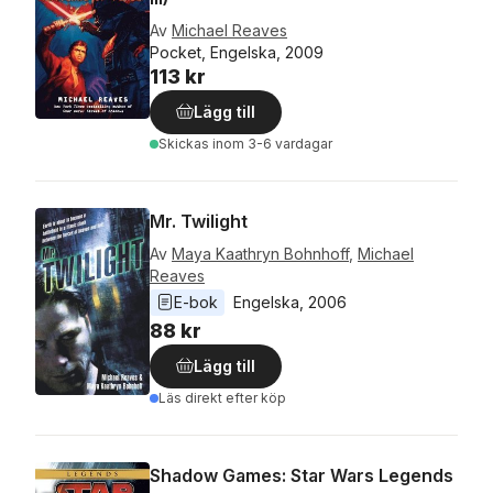
Av
Michael Reaves
Pocket, Engelska, 2009
113 kr
Lägg till
Skickas
inom 3-6 vardagar
Mr. Twilight
Av
Maya Kaathryn Bohnhoff
,
Michael
Reaves
E-bok
Engelska
, 
2006
88 kr
Lägg till
Läs direkt efter köp
Shadow Games: Star Wars Legends