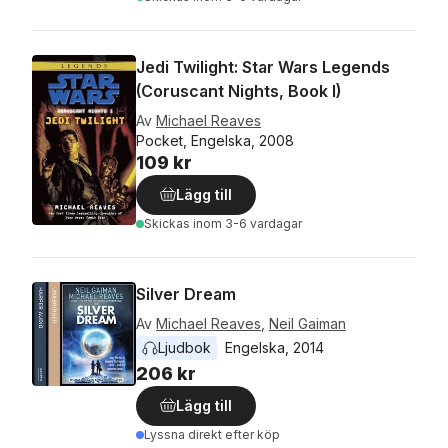
Jedi Twilight: Star Wars Legends
(Coruscant Nights, Book I)
Av
Michael Reaves
Pocket, Engelska, 2008
109 kr
Lägg till
Skickas
inom 3-6 vardagar
Silver Dream
Av
Michael Reaves
,
Neil Gaiman
Ljudbok
Engelska
, 
2014
206 kr
Lägg till
Lyssna direkt efter köp