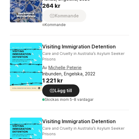
264 kr
Kommande
Kommande
Visiting Immigration Detention
Care and Cruelty in Australia’s Asylum Seeker
Prisons
Av
Michelle Peterie
Inbunden, Engelska, 2022
1 221 kr
Lägg till
Skickas
inom 5-8 vardagar
Visiting Immigration Detention
Care and Cruelty in Australia’s Asylum Seeker
Prisons