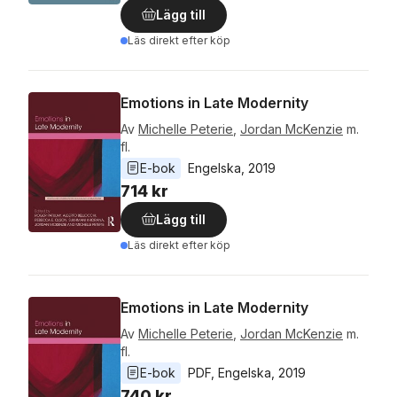
Lägg till
Läs direkt efter köp
Emotions in Late Modernity
Av
Michelle Peterie
,
Jordan McKenzie
m.
fl.
E-bok
Engelska
, 
2019
714 kr
Lägg till
Läs direkt efter köp
Emotions in Late Modernity
Av
Michelle Peterie
,
Jordan McKenzie
m.
fl.
E-bok
PDF
, 
Engelska
, 
2019
740 kr