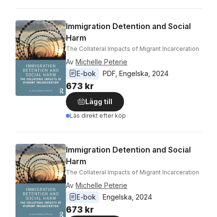
Immigration Detention and Social
Harm
The Collateral Impacts of Migrant Incarceration
Av
Michelle Peterie
E-bok
PDF
, 
Engelska
, 
2024
673 kr
Lägg till
Läs direkt efter köp
Immigration Detention and Social
Harm
The Collateral Impacts of Migrant Incarceration
Av
Michelle Peterie
E-bok
Engelska
, 
2024
673 kr