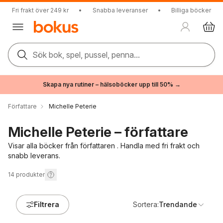
Fri frakt över 249 kr
•
Snabba leveranser
•
Billiga böcker
Sök bok, spel, pussel, penna...
Skapa nya rutiner – hälsoböcker upp till 50% →
Författare
Michelle Peterie
Michelle Peterie – författare
Visar alla böcker från författaren . Handla med fri frakt och
snabb leverans.
14
produkter
Filtrera
Sortera:
Trendande