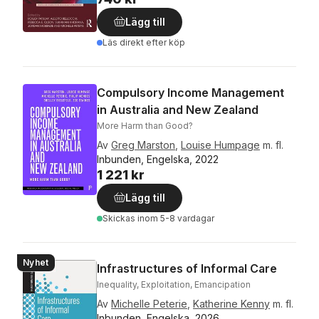
Lägg till
Läs direkt efter köp
Compulsory Income Management
in Australia and New Zealand
More Harm than Good?
Av
Greg Marston
,
Louise Humpage
m. fl.
Inbunden, Engelska, 2022
1 221 kr
Lägg till
Skickas
inom 5-8 vardagar
Nyhet
Infrastructures of Informal Care
Inequality, Exploitation, Emancipation
Av
Michelle Peterie
,
Katherine Kenny
m. fl.
Inbunden, Engelska, 2026