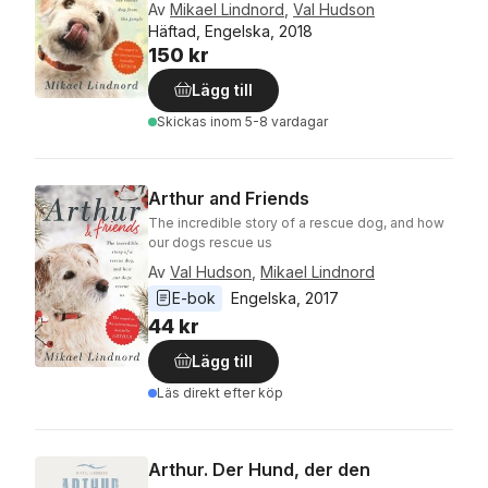
Av
Mikael Lindnord
,
Val Hudson
Häftad, Engelska, 2018
150 kr
Lägg till
Skickas
inom 5-8 vardagar
Arthur and Friends
The incredible story of a rescue dog, and how
our dogs rescue us
Av
Val Hudson
,
Mikael Lindnord
E-bok
Engelska
, 
2017
44 kr
Lägg till
Läs direkt efter köp
Arthur. Der Hund, der den