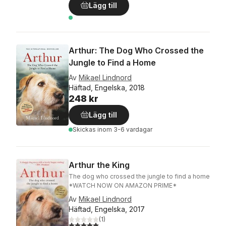
Lägg till
Arthur: The Dog Who Crossed the
Jungle to Find a Home
Av
Mikael Lindnord
Häftad, Engelska, 2018
248 kr
Lägg till
Skickas
inom 3-6 vardagar
Arthur the King
The dog who crossed the jungle to find a home
*WATCH NOW ON AMAZON PRIME*
Av
Mikael Lindnord
Häftad, Engelska, 2017
(
1
)
5,0
utav 5 stjärnor. Totalt antal röster: