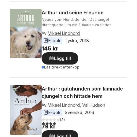
Arthur und seine Freunde
Neues vom Hund, der den Dschungel
durchquerte, um ein Zuhause zu finden
Av
Mikael Lindnord
E-bok
Tyska
, 
2018
145 kr
Lägg till
Läs direkt efter köp
Arthur : gatuhunden som lämnade
djungeln och hittade hem
Av
Mikael Lindnord
,
Val Hudson
E-bok
Svenska
, 
2016
(
3
)
4,0
utav 5 stjärnor. Totalt antal röster:
79 kr
Lägg till