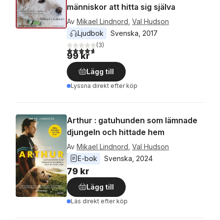
människor att hitta sig själva
Av
Mikael Lindnord
,
Val Hudson
Ljudbok
Svenska
, 
2017
(
3
)
4,7
utav 5 stjärnor. Totalt antal röster:
99 kr
Lägg till
Lyssna direkt efter köp
Arthur : gatuhunden som lämnade
djungeln och hittade hem
Av
Mikael Lindnord
,
Val Hudson
E-bok
Svenska
, 
2024
79 kr
Lägg till
Läs direkt efter köp