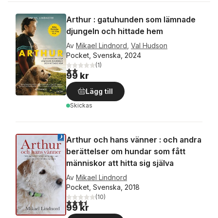
Arthur : gatuhunden som lämnade
djungeln och hittade hem
Av
Mikael Lindnord
,
Val Hudson
Pocket, Svenska, 2024
(
1
)
2,0
utav 5 stjärnor. Totalt antal röster:
99 kr
Lägg till
Skickas
Arthur och hans vänner : och andra
berättelser om hundar som fått
människor att hitta sig själva
Av
Mikael Lindnord
Pocket, Svenska, 2018
(
10
)
3,5
utav 5 stjärnor. Totalt antal röster:
99 kr