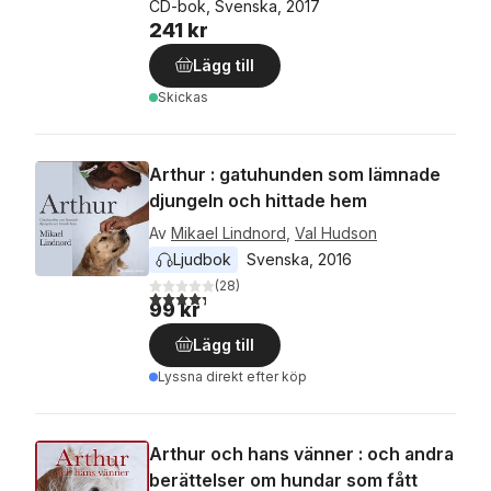
CD-bok, Svenska, 2017
241 kr
Lägg till
Skickas
Arthur : gatuhunden som lämnade
djungeln och hittade hem
Av
Mikael Lindnord
,
Val Hudson
Ljudbok
Svenska
, 
2016
(
28
)
4,3
utav 5 stjärnor. Totalt antal röster:
99 kr
Lägg till
Lyssna direkt efter köp
Arthur och hans vänner : och andra
berättelser om hundar som fått