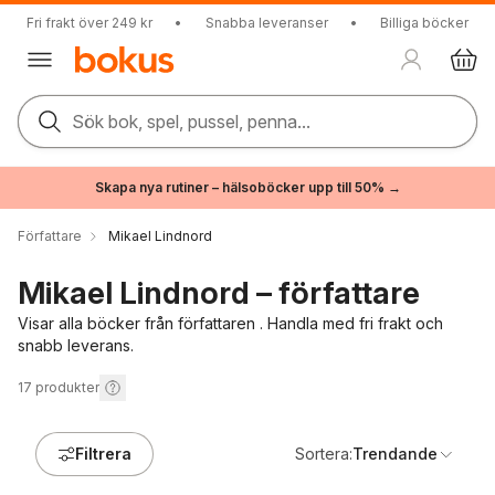
Fri frakt över 249 kr
•
Snabba leveranser
•
Billiga böcker
Sök bok, spel, pussel, penna...
Skapa nya rutiner – hälsoböcker upp till 50% →
Författare
Mikael Lindnord
Mikael Lindnord – författare
Visar alla böcker från författaren . Handla med fri frakt och
snabb leverans.
17
produkter
Filtrera
Sortera:
Trendande