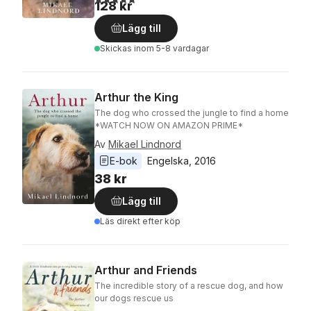
128 kr
Lägg till
Skickas
inom 5-8 vardagar
Arthur the King
The dog who crossed the jungle to find a home
*WATCH NOW ON AMAZON PRIME*
Av
Mikael Lindnord
E-bok
Engelska
, 
2016
38 kr
Lägg till
Läs direkt efter köp
Arthur and Friends
The incredible story of a rescue dog, and how
our dogs rescue us