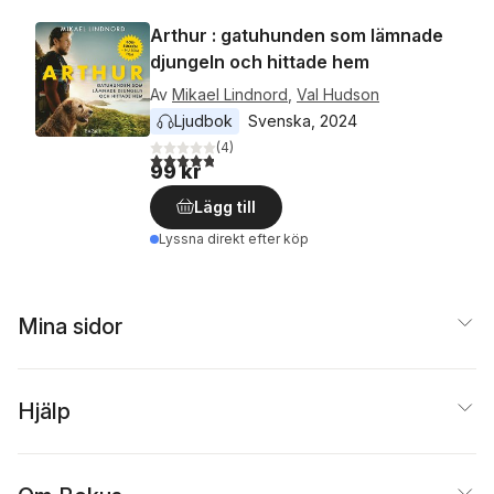
Arthur : gatuhunden som lämnade
djungeln och hittade hem
Av
Mikael Lindnord
,
Val Hudson
Ljudbok
Svenska
, 
2024
(
4
)
4,8
utav 5 stjärnor. Totalt antal röster:
99 kr
Lägg till
Lyssna direkt efter köp
Mina sidor
Hjälp