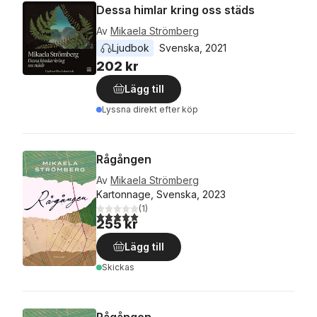
Dessa himlar kring oss städs
Av
Mikaela Strömberg
Ljudbok
Svenska
, 
2021
202 kr
Lägg till
Lyssna direkt efter köp
Rågången
Av
Mikaela Strömberg
Kartonnage, Svenska, 2023
(
1
)
5,0
utav 5 stjärnor. Totalt antal röster:
255 kr
Lägg till
Skickas