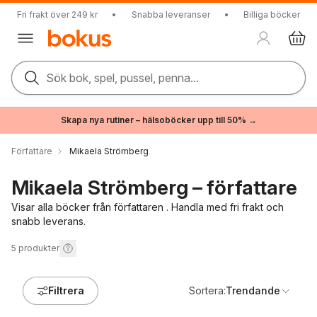
Fri frakt över 249 kr
•
Snabba leveranser
•
Billiga böcker
Sök bok, spel, pussel, penna...
Skapa nya rutiner – hälsoböcker upp till 50% →
Författare
Mikaela Strömberg
Mikaela Strömberg – författare
Visar alla böcker från författaren . Handla med fri frakt och
snabb leverans.
5
produkter
Filtrera
Sortera:
Trendande