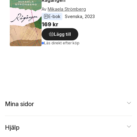
Rågången
Av
Mikaela Strömberg
E-bok
Svenska
, 
2023
169 kr
Lägg till
Läs direkt efter köp
Mina sidor
Hjälp