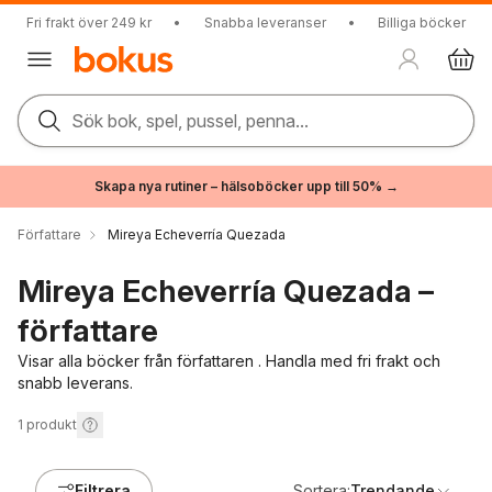
Fri frakt över 249 kr
•
Snabba leveranser
•
Billiga böcker
Sök bok, spel, pussel, penna...
Skapa nya rutiner – hälsoböcker upp till 50% →
Författare
Mireya Echeverría Quezada
Mireya Echeverría Quezada –
författare
Visar alla böcker från författaren . Handla med fri frakt och
snabb leverans.
1
produkt
Filtrera
Sortera:
Trendande