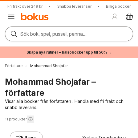
Fri frakt över 249 kr
•
Snabba leveranser
•
Billiga böcker
Sök bok, spel, pussel, penna...
Skapa nya rutiner – hälsoböcker upp till 50% →
Författare
Mohammad Shojafar
Mohammad Shojafar –
författare
Visar alla böcker från författaren . Handla med fri frakt och
snabb leverans.
11
produkter
Filtrera
Sortera:
Trendande