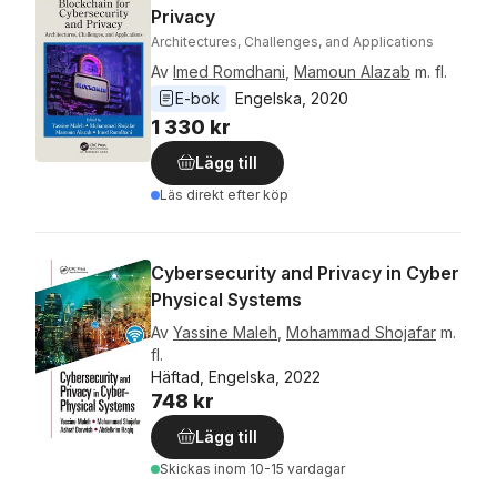
Privacy
Architectures, Challenges, and Applications
Av
Imed Romdhani
,
Mamoun Alazab
m. fl.
E-bok
Engelska
, 
2020
1 330 kr
Lägg till
Läs direkt efter köp
Cybersecurity and Privacy in Cyber
Physical Systems
Av
Yassine Maleh
,
Mohammad Shojafar
m.
fl.
Häftad, Engelska, 2022
748 kr
Lägg till
Skickas
inom 10-15 vardagar