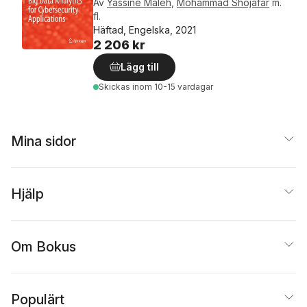
Av
Yassine Maleh
,
Mohammad Shojafar
m.
fl.
Häftad, Engelska, 2021
2 206 kr
Lägg till
Skickas
inom 10-15 vardagar
Mina sidor
Hjälp
Om Bokus
Populärt