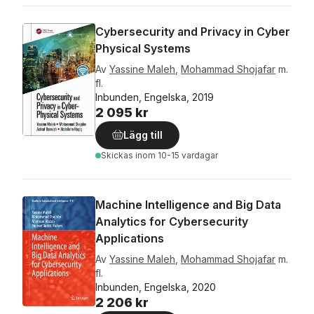
Cybersecurity and Privacy in Cyber
Physical Systems
Av
Yassine Maleh
,
Mohammad Shojafar
m.
fl.
Inbunden, Engelska, 2019
2 095 kr
Lägg till
Skickas
inom 10-15 vardagar
Machine Intelligence and Big Data
Analytics for Cybersecurity
Applications
Av
Yassine Maleh
,
Mohammad Shojafar
m.
fl.
Inbunden, Engelska, 2020
2 206 kr