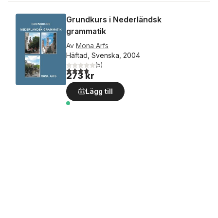
Grundkurs i Nederländsk
grammatik
Av
Mona Arfs
Häftad, Svenska, 2004
(
5
)
3,8
utav 5 stjärnor. Totalt antal röster:
273 kr
Lägg till