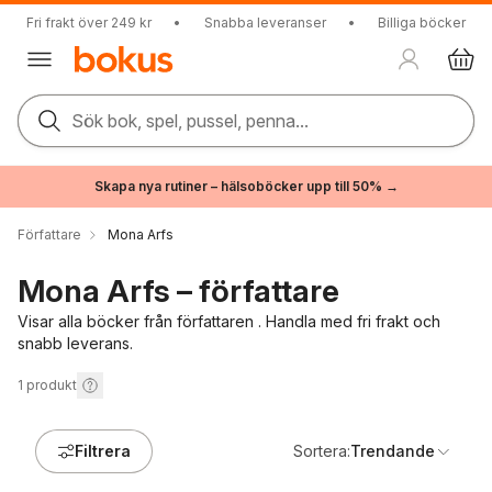
Fri frakt över 249 kr
•
Snabba leveranser
•
Billiga böcker
Sök bok, spel, pussel, penna...
Skapa nya rutiner – hälsoböcker upp till 50% →
Författare
Mona Arfs
Mona Arfs – författare
Visar alla böcker från författaren . Handla med fri frakt och
snabb leverans.
1
produkt
Filtrera
Sortera:
Trendande