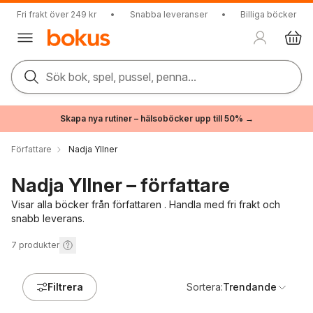
Fri frakt över 249 kr
•
Snabba leveranser
•
Billiga böcker
Sök bok, spel, pussel, penna...
Skapa nya rutiner – hälsoböcker upp till 50% →
Författare
Nadja Yllner
Nadja Yllner – författare
Visar alla böcker från författaren . Handla med fri frakt och
snabb leverans.
7
produkter
Filtrera
Sortera:
Trendande