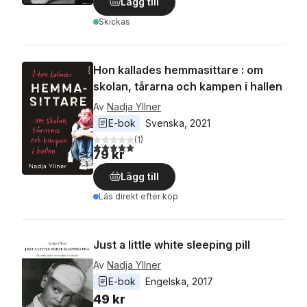
Lägg till
Skickas
Hon kallades hemmasittare : om
skolan, tårarna och kampen i hallen
Av
Nadja Yllner
E-bok
Svenska
, 
2021
(
1
)
5,0
utav 5 stjärnor. Totalt antal röster:
79 kr
Lägg till
Läs direkt efter köp
Just a little white sleeping pill
Av
Nadja Yllner
E-bok
Engelska
, 
2017
49 kr