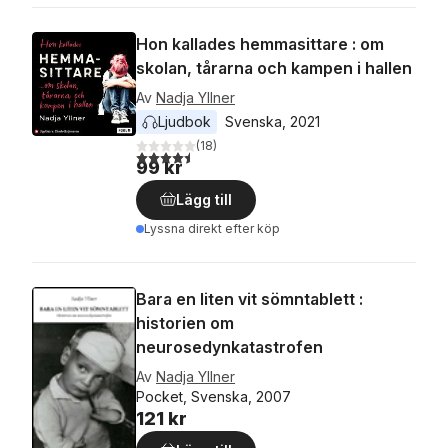
Hon kallades hemmasittare : om
skolan, tårarna och kampen i hallen
Av
Nadja Yllner
Ljudbok
Svenska
, 
2021
(
18
)
4,5
utav 5 stjärnor. Totalt antal röster:
99 kr
Lägg till
Lyssna direkt efter köp
Bara en liten vit sömntablett :
historien om
neurosedynkatastrofen
Av
Nadja Yllner
Pocket, Svenska, 2007
121 kr