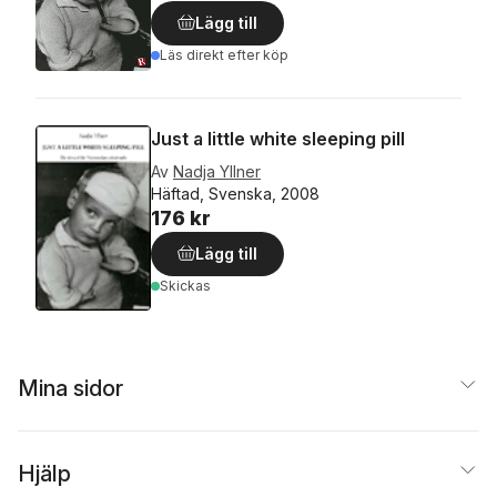
Lägg till
Läs direkt efter köp
Just a little white sleeping pill
Av
Nadja Yllner
Häftad, Svenska, 2008
176 kr
Lägg till
Skickas
Mina sidor
Hjälp