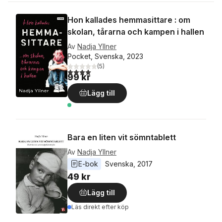
Hon kallades hemmasittare : om
skolan, tårarna och kampen i hallen
Av
Nadja Yllner
Pocket, Svenska, 2023
(
5
)
4,0
utav 5 stjärnor. Totalt antal röster:
99 kr
Lägg till
Bara en liten vit sömntablett
Av
Nadja Yllner
E-bok
Svenska
, 
2017
49 kr
Lägg till
Läs direkt efter köp