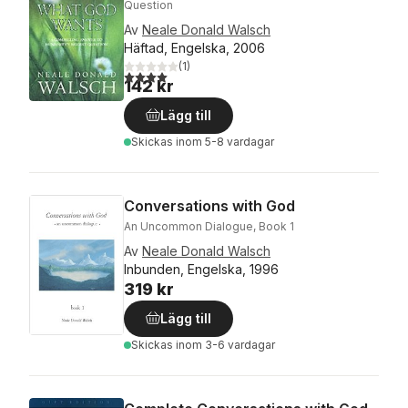
Question
Av
Neale Donald Walsch
Häftad, Engelska, 2006
(
1
)
4,0
utav 5 stjärnor. Totalt antal röster:
142 kr
Lägg till
Skickas
inom 5-8 vardagar
Conversations with God
An Uncommon Dialogue, Book 1
Av
Neale Donald Walsch
Inbunden, Engelska, 1996
319 kr
Lägg till
Skickas
inom 3-6 vardagar