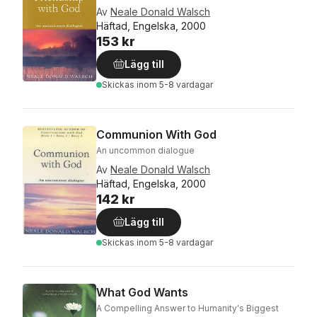
Av
Neale Donald Walsch
Häftad, Engelska, 2000
153 kr
Lägg till
Skickas
inom 5-8 vardagar
Communion With God
An uncommon dialogue
Av
Neale Donald Walsch
Häftad, Engelska, 2000
142 kr
Lägg till
Skickas
inom 5-8 vardagar
What God Wants
A Compelling Answer to Humanity's Biggest