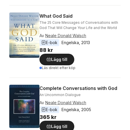
What God Said
The 25 Core Messages of Conversations with
God That Will Change Your Life and the World
Av
Neale Donald Walsch
E-bok
Engelska
, 
2013
88 kr
Lägg till
Läs direkt efter köp
Complete Conversations with God
An Uncommon Dialogue
Av
Neale Donald Walsch
E-bok
Engelska
, 
2005
365 kr
Lägg till