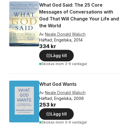
What God Said: The 25 Core
Messages of Conversations with
God That Will Change Your Life and
the World
Av
Neale Donald Walsch
Häftad, Engelska, 2014
334 kr
Lägg till
Skickas
inom 3-6 vardagar
What God Wants
Av
Neale Donald Walsch
Häftad, Engelska, 2006
253 kr
Lägg till
Skickas
inom 3-6 vardagar