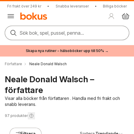
Fri frakt över 249 kr
•
Snabba leveranser
•
Billiga böcker
Sök bok, spel, pussel, penna...
Skapa nya rutiner – hälsoböcker upp till 50% →
Författare
Neale Donald Walsch
Neale Donald Walsch –
författare
Visar alla böcker från författaren . Handla med fri frakt och
snabb leverans.
97
produkter
Filtrera
Sortera:
Trendande