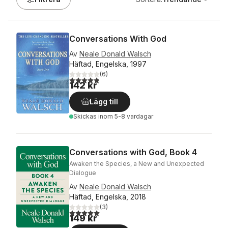
Conversations With God
Av
Neale Donald Walsch
Häftad, Engelska, 1997
(
6
)
4,8
utav 5 stjärnor. Totalt antal röster:
142 kr
Lägg till
Skickas
inom 5-8 vardagar
Conversations with God, Book 4
Awaken the Species, a New and Unexpected
Dialogue
Av
Neale Donald Walsch
Häftad, Engelska, 2018
(
3
)
5,0
utav 5 stjärnor. Totalt antal röster:
149 kr