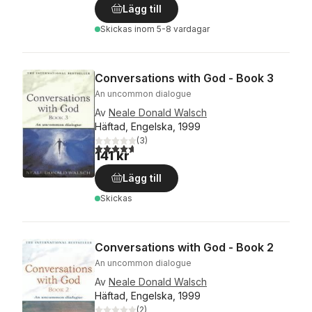
Lägg till
Skickas
inom 5-8 vardagar
Conversations with God - Book 3
An uncommon dialogue
Av
Neale Donald Walsch
Häftad, Engelska, 1999
(
3
)
4,7
utav 5 stjärnor. Totalt antal röster:
141 kr
Lägg till
Skickas
Conversations with God - Book 2
An uncommon dialogue
Av
Neale Donald Walsch
Häftad, Engelska, 1999
(
2
)