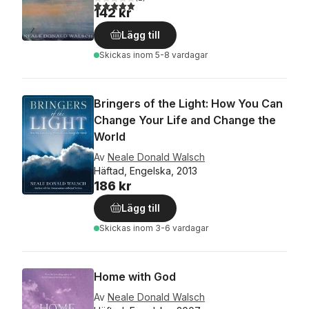
5,0
utav 5 stjärnor. Totalt antal röster:
142 kr
Lägg till
Skickas
inom 5-8 vardagar
Bringers of the Light: How You Can
Change Your Life and Change the
World
Av
Neale Donald Walsch
Häftad, Engelska, 2013
186 kr
Lägg till
Skickas
inom 3-6 vardagar
Home with God
Av
Neale Donald Walsch