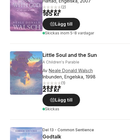
Häftad, Engelska, 2007
(
2
)
5,0
utav 5 stjärnor. Totalt antal röster:
165 kr
Lägg till
Skickas
inom 5-8 vardagar
Little Soul and the Sun
A Children's Parable
Av
Neale Donald Walsch
Inbunden, Engelska, 1998
(
1
)
5,0
utav 5 stjärnor. Totalt antal röster:
213 kr
Lägg till
Skickas
Del 13 - Common Sentience
Godtalk