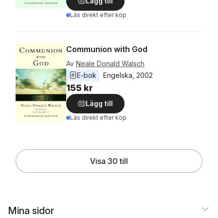
Lägg till
Läs direkt efter köp
Communion with God
Av
Neale Donald Walsch
E-bok
Engelska
, 
2002
155 kr
Lägg till
Läs direkt efter köp
Visa 30 till
Mina sidor