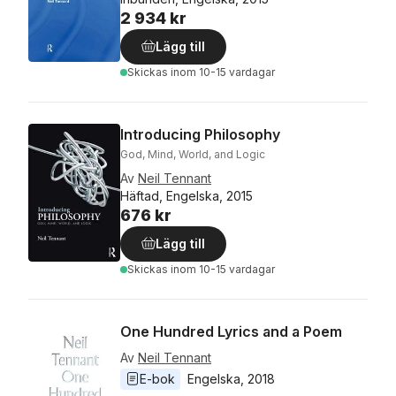
2 934 kr
Lägg till
Skickas
inom 10-15 vardagar
Introducing Philosophy
God, Mind, World, and Logic
Av
Neil Tennant
Häftad, Engelska, 2015
676 kr
Lägg till
Skickas
inom 10-15 vardagar
One Hundred Lyrics and a Poem
Av
Neil Tennant
E-bok
Engelska
, 
2018