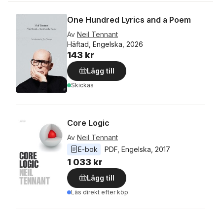
One Hundred Lyrics and a Poem
Av
Neil Tennant
Häftad, Engelska, 2026
143 kr
Lägg till
Skickas
Core Logic
Av
Neil Tennant
E-bok
PDF
, 
Engelska
, 
2017
1 033 kr
Lägg till
Läs direkt efter köp