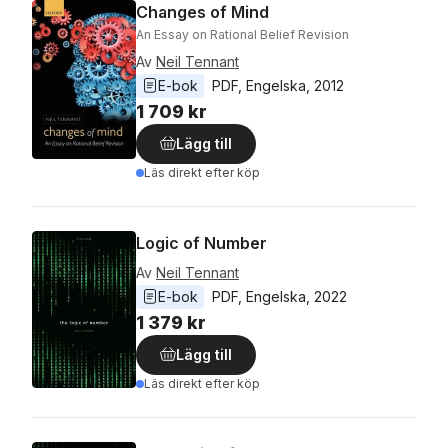
Changes of Mind
An Essay on Rational Belief Revision
Av
Neil Tennant
E-bok
PDF
, 
Engelska
, 
2012
1 709 kr
Lägg till
Läs direkt efter köp
Logic of Number
Av
Neil Tennant
E-bok
PDF
, 
Engelska
, 
2022
1 379 kr
Lägg till
Läs direkt efter köp