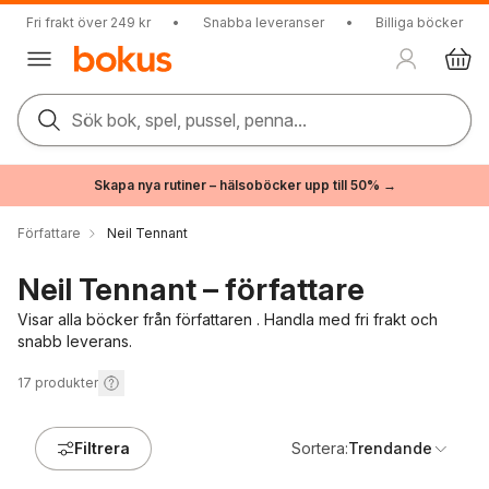
Fri frakt över 249 kr
•
Snabba leveranser
•
Billiga böcker
Sök bok, spel, pussel, penna...
Skapa nya rutiner – hälsoböcker upp till 50% →
Författare
Neil Tennant
Neil Tennant – författare
Visar alla böcker från författaren . Handla med fri frakt och
snabb leverans.
17
produkter
Filtrera
Sortera:
Trendande