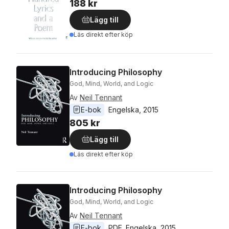
188 kr
Lägg till
Läs direkt efter köp
Introducing Philosophy
God, Mind, World, and Logic
Av
Neil Tennant
E-bok
Engelska
, 
2015
805 kr
Lägg till
Läs direkt efter köp
Introducing Philosophy
God, Mind, World, and Logic
Av
Neil Tennant
E-bok
PDF
, 
Engelska
, 
2015