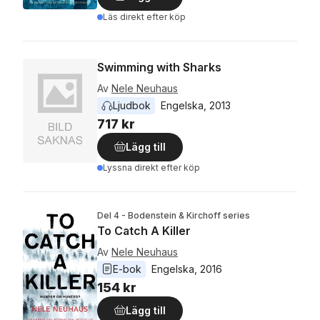
Läs direkt efter köp
Swimming with Sharks
Av
Nele Neuhaus
Ljudbok
Engelska
, 
2013
717 kr
Lägg till
Lyssna direkt efter köp
Del 4 - Bodenstein & Kirchoff series
To Catch A Killer
Av
Nele Neuhaus
E-bok
Engelska
, 
2016
154 kr
Lägg till