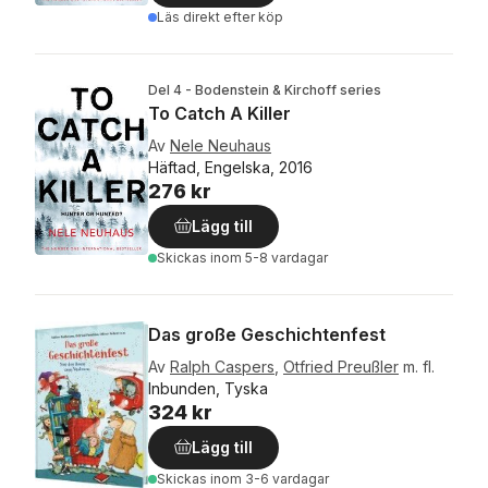
Läs direkt efter köp
Del 4 - Bodenstein & Kirchoff series
To Catch A Killer
Av
Nele Neuhaus
Häftad, Engelska, 2016
276 kr
Lägg till
Skickas
inom 5-8 vardagar
Das große Geschichtenfest
Av
Ralph Caspers
,
Otfried Preußler
m. fl.
Inbunden, Tyska
324 kr
Lägg till
Skickas
inom 3-6 vardagar