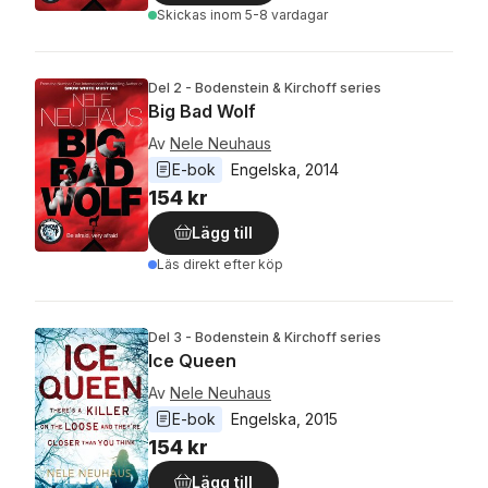
Skickas
inom 5-8 vardagar
Del 2 - Bodenstein & Kirchoff series
Big Bad Wolf
Av
Nele Neuhaus
E-bok
Engelska
, 
2014
154 kr
Lägg till
Läs direkt efter köp
Del 3 - Bodenstein & Kirchoff series
Ice Queen
Av
Nele Neuhaus
E-bok
Engelska
, 
2015
154 kr
Lägg till