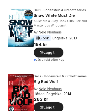
Del 1 - Bodenstein & Kirchoff series
Snow White Must Die
A Richard & Judy Book Club Pick and
Mysterious Whodunnit
Av
Nele Neuhaus
E-bok
Engelska
, 
2013
154 kr
Lägg till
Läs direkt efter köp
Del 2 - Bodenstein & Kirchoff series
Big Bad Wolf
Av
Nele Neuhaus
Häftad, Engelska, 2014
263 kr
Lägg till