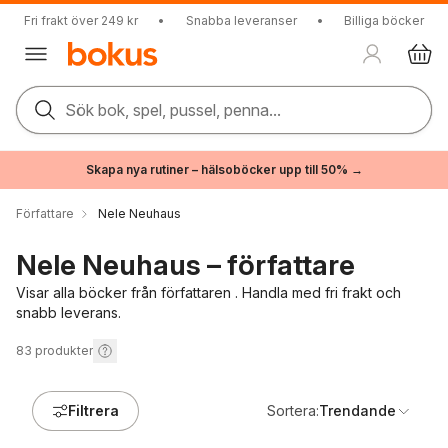
Fri frakt över 249 kr
•
Snabba leveranser
•
Billiga böcker
Sök bok, spel, pussel, penna...
Skapa nya rutiner – hälsoböcker upp till 50% →
Författare
Nele Neuhaus
Nele Neuhaus – författare
Visar alla böcker från författaren . Handla med fri frakt och
snabb leverans.
83
produkter
Filtrera
Sortera:
Trendande