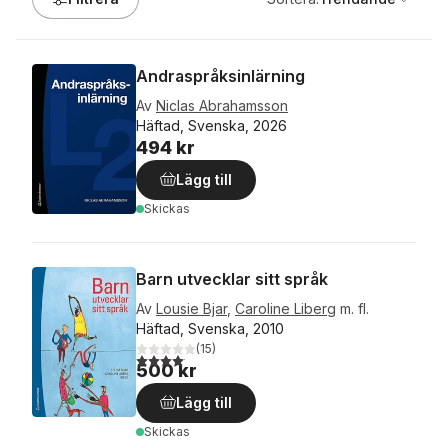
Andraspråksinlärning
Av
Niclas Abrahamsson
Häftad, Svenska, 2026
494 kr
Lägg till
Skickas
Barn utvecklar sitt språk
Av
Lousie Bjar
,
Caroline Liberg
m. fl.
Häftad, Svenska, 2010
(
15
)
4,1
utav 5 stjärnor. Totalt antal röster:
500 kr
Lägg till
Skickas