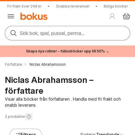
Fri frakt över 249 kr
•
Snabba leveranser
•
Billiga böcker
Sök bok, spel, pussel, penna...
Skapa nya rutiner – hälsoböcker upp till 50% →
Författare
Niclas Abrahamsson
Niclas Abrahamsson –
författare
Visar alla böcker från författaren . Handla med fri frakt och
snabb leverans.
2
produkter
Filtrera
Sortera:
Trendande