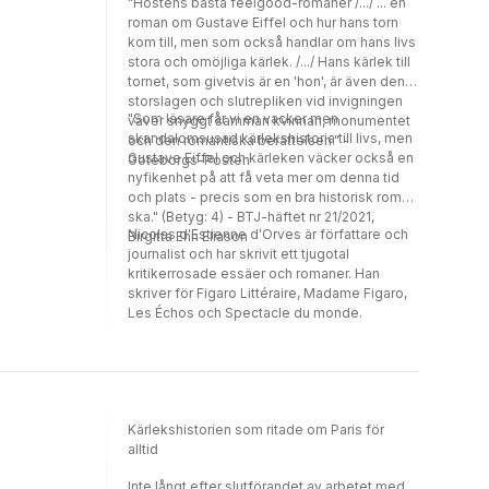
"Höstens bästa feelgood-romaner /.../ ... en
roman om Gustave Eiffel och hur hans torn
kom till, men som också handlar om hans livs
stora och omöjliga kärlek. /.../ Hans kärlek till
tornet, som givetvis är en 'hon', är även den
storslagen och slutrepliken vid invigningen
"Som läsare får vi en vacker men
väver snyggt samman kvinnan, monumentet
skandalomsusad kärlekshistoria till livs, men
och den romantiska berättelsen." -
Gustave Eiffel och kärleken väcker också en
Göteborgs-Posten
nyfikenhet på att få veta mer om denna tid
och plats - precis som en bra historisk roman
ska." (Betyg: 4) - BTJ-häftet nr 21/2021,
Nicolas d'Estienne d'Orves är författare och
Birgitta Ehn Eliason
journalist och har skrivit ett tjugotal
kritikerrosade essäer och romaner. Han
skriver för Figaro Littéraire, Madame Figaro,
Les Échos och Spectacle du monde.
Kärlekshistorien som ritade om Paris för
alltid
Inte långt efter slutförandet av arbetet med