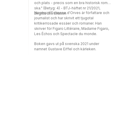
och plats - precis som en bra historisk roman
ska." (Betyg: 4) - BTJ-häftet nr 21/2021,
Nicolas d'Estienne d'Orves är författare och
Birgitta Ehn Eliason
journalist och har skrivit ett tjugotal
kritikerrosade essäer och romaner. Han
skriver för Figaro Littéraire, Madame Figaro,
Les Échos och Spectacle du monde.
Boken gavs ut på svenska 2021 under
namnet Gustave Eiffel och kärleken.