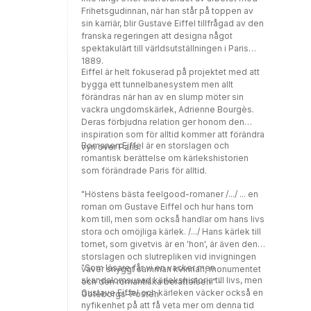
Frihetsgudinnan, när han står på toppen av
sin karriär, blir Gustave Eiffel tillfrågad av den
franska regeringen att designa något
spektakulärt till världsutställningen i Paris
1889.
Eiffel är helt fokuserad på projektet med att
bygga ett tunnelbanesystem men allt
förändras när han av en slump möter sin
vackra ungdomskärlek, Adrienne Bourgès.
Deras förbjudna relation ger honom den
inspiration som för alltid kommer att förändra
Romanen Eiffel är en storslagen och
vyn över Paris.
romantisk berättelse om kärlekshistorien
som förändrade Paris för alltid.
"Höstens bästa feelgood-romaner /.../ ... en
roman om Gustave Eiffel och hur hans torn
kom till, men som också handlar om hans livs
stora och omöjliga kärlek. /.../ Hans kärlek till
tornet, som givetvis är en 'hon', är även den
storslagen och slutrepliken vid invigningen
"Som läsare får vi en vacker men
väver snyggt samman kvinnan, monumentet
skandalomsusad kärlekshistoria till livs, men
och den romantiska berättelsen." -
Gustave Eiffel och kärleken väcker också en
Göteborgs-Posten
nyfikenhet på att få veta mer om denna tid