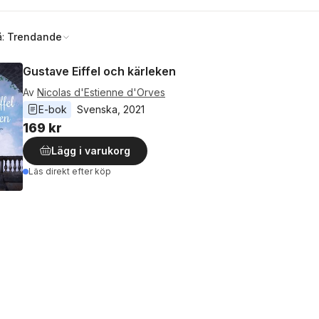
å:
Trendande
Gustave Eiffel och kärleken
Av
Nicolas d'Estienne d'Orves
E-bok
Svenska
, 
2021
169 kr
Lägg i varukorg
Läs direkt efter köp