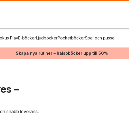
okus Play
E-böcker
Ljudböcker
Pocketböcker
Spel och pussel
Skapa nya rutiner – hälsoböcker upp till 50% →
es –
 och snabb leverans.