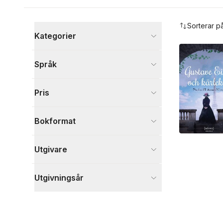
Hoppa över filtreringsmeny
Sorterar p
Kategorier
Böcker
Språk
Skönlitteratur
2
Visa fler
Pris
Visa fler
Bokformat
Utgivare
Utgivningsår