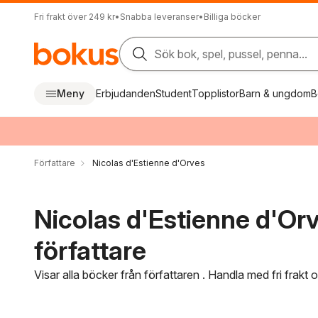
Fri frakt över 249 kr
•
Snabba leveranser
•
Billiga böcker
Sök bok, spel, pussel, penna...
Meny
Erbjudanden
Student
Topplistor
Barn & ungdom
B
Författare
Nicolas d'Estienne d'Orves
Nicolas d'Estienne d'Orv
författare
Visar alla böcker från författaren . Handla med fri frakt