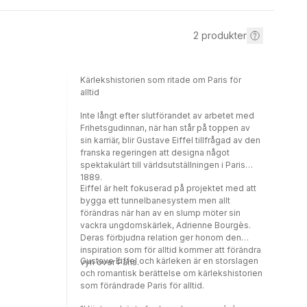
2
produkter
Kärlekshistorien som ritade om Paris för
alltid
Inte långt efter slutförandet av arbetet med
Frihetsgudinnan, när han står på toppen av
sin karriär, blir Gustave Eiffel tillfrågad av den
franska regeringen att designa något
spektakulärt till världsutställningen i Paris
1889.
Eiffel är helt fokuserad på projektet med att
bygga ett tunnelbanesystem men allt
förändras när han av en slump möter sin
vackra ungdomskärlek, Adrienne Bourgès.
Deras förbjudna relation ger honom den
inspiration som för alltid kommer att förändra
Gustave Eiffel och kärleken är en storslagen
vyn över Paris.
och romantisk berättelse om kärlekshistorien
som förändrade Paris för alltid.