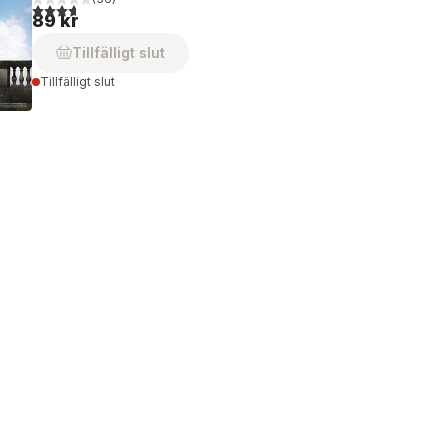
3,7
utav 5 stjärnor. Totalt antal röster:
89 kr
Tillfälligt slut
Tillfälligt slut