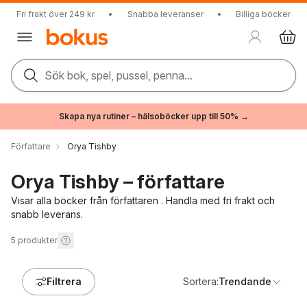
Fri frakt över 249 kr
•
Snabba leveranser
•
Billiga böcker
Sök bok, spel, pussel, penna...
Skapa nya rutiner – hälsoböcker upp till 50% →
Författare
Orya Tishby
Orya Tishby – författare
Visar alla böcker från författaren . Handla med fri frakt och
snabb leverans.
5
produkter
Filtrera
Sortera:
Trendande