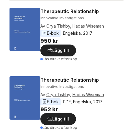
Therapeutic Relationship
Innovative Investigations
Av
Orya Tishby
,
Hadas Wiseman
E-bok
Engelska
, 
2017
950 kr
Lägg till
Läs direkt efter köp
Therapeutic Relationship
Innovative Investigations
Av
Orya Tishby
,
Hadas Wiseman
E-bok
PDF
, 
Engelska
, 
2017
952 kr
Lägg till
Läs direkt efter köp