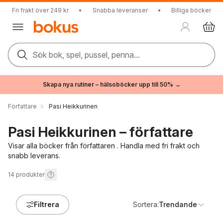
Fri frakt över 249 kr
•
Snabba leveranser
•
Billiga böcker
Sök bok, spel, pussel, penna...
Skapa nya rutiner – hälsoböcker upp till 50% →
Författare
Pasi Heikkurinen
Pasi Heikkurinen – författare
Visar alla böcker från författaren . Handla med fri frakt och
snabb leverans.
14
produkter
Filtrera
Sortera:
Trendande