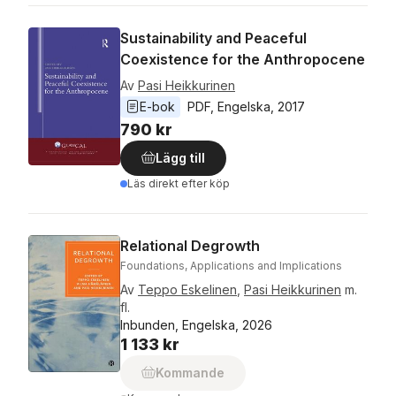
Sustainability and Peaceful
Coexistence for the Anthropocene
Av
Pasi Heikkurinen
E-bok
PDF
, 
Engelska
, 
2017
790 kr
Lägg till
Läs direkt efter köp
Relational Degrowth
Foundations, Applications and Implications
Av
Teppo Eskelinen
,
Pasi Heikkurinen
m.
fl.
Inbunden, Engelska, 2026
1 133 kr
Kommande