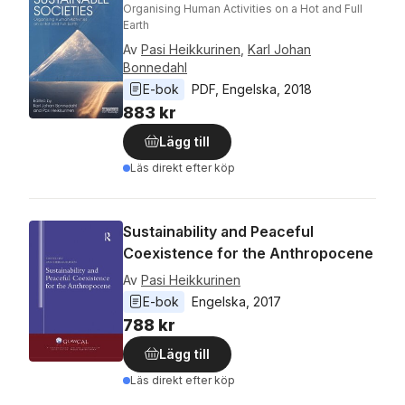
Organising Human Activities on a Hot and Full
Earth
Av
Pasi Heikkurinen
,
Karl Johan
Bonnedahl
E-bok
PDF
, 
Engelska
, 
2018
883 kr
Lägg till
Läs direkt efter köp
Sustainability and Peaceful
Coexistence for the Anthropocene
Av
Pasi Heikkurinen
E-bok
Engelska
, 
2017
788 kr
Lägg till
Läs direkt efter köp