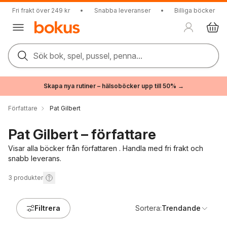
Fri frakt över 249 kr
•
Snabba leveranser
•
Billiga böcker
Sök bok, spel, pussel, penna...
Skapa nya rutiner – hälsoböcker upp till 50% →
Författare
Pat Gilbert
Pat Gilbert – författare
Visar alla böcker från författaren . Handla med fri frakt och
snabb leverans.
3
produkter
Filtrera
Sortera:
Trendande