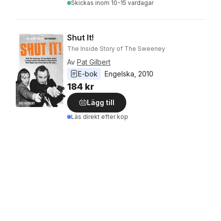
Skickas
inom 10-15 vardagar
Shut It!
The Inside Story of The Sweeney
Av
Pat Gilbert
E-bok
Engelska
, 
2010
184 kr
Lägg till
Läs direkt efter köp