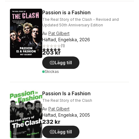
Passion is a Fashion
The Real Story of the Clash - Revised and
Updated 50th Anniversary Edition
Av
Pat Gilbert
Häftad, Engelska, 2026
(
1
)
5,0
utav 5 stjärnor. Totalt antal röster:
203 kr
Lägg till
Skickas
Passion Is a Fashion
The Real Story of the Clash
Av
Pat Gilbert
Häftad, Engelska, 2005
232 kr
Lägg till