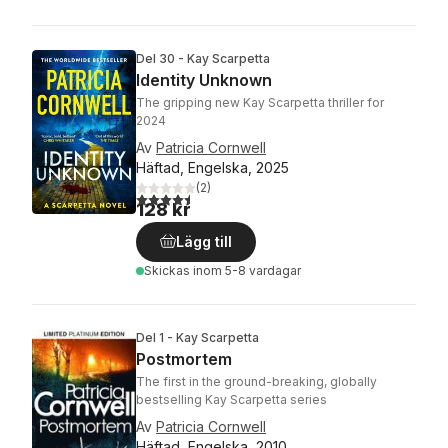
Del 30 - Kay Scarpetta
Identity Unknown
The gripping new Kay Scarpetta thriller for
2024
Av
Patricia Cornwell
Häftad, Engelska, 2025
(
2
)
4,5
utav 5 stjärnor. Totalt antal röster:
128 kr
Lägg till
Skickas
inom 5-8 vardagar
Del 1 - Kay Scarpetta
Postmortem
The first in the ground-breaking, globally
bestselling Kay Scarpetta series
Av
Patricia Cornwell
Häftad, Engelska, 2010