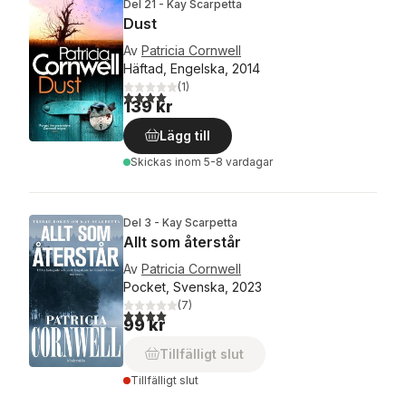
Del 21 - Kay Scarpetta
Dust
Av
Patricia Cornwell
Häftad, Engelska, 2014
(
1
)
4,0
utav 5 stjärnor. Totalt antal röster:
139 kr
Lägg till
Skickas
inom 5-8 vardagar
Del 3 - Kay Scarpetta
Allt som återstår
Av
Patricia Cornwell
Pocket, Svenska, 2023
(
7
)
4,0
utav 5 stjärnor. Totalt antal röster:
99 kr
Tillfälligt slut
Tillfälligt slut