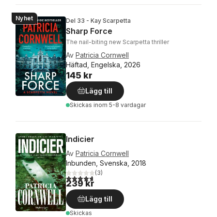
Nyhet
Del 33 - Kay Scarpetta
Sharp Force
The nail-biting new Scarpetta thriller
Av
Patricia Cornwell
Häftad, Engelska, 2026
145 kr
Lägg till
Skickas
inom 5-8 vardagar
Indicier
Av
Patricia Cornwell
Inbunden, Svenska, 2018
(
3
)
4,7
utav 5 stjärnor. Totalt antal röster:
239 kr
Lägg till
Skickas