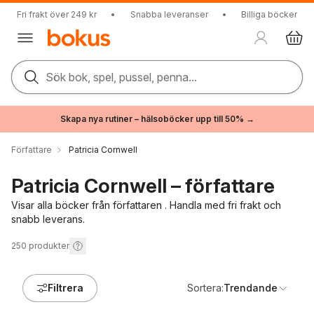
Fri frakt över 249 kr
•
Snabba leveranser
•
Billiga böcker
Sök bok, spel, pussel, penna...
Skapa nya rutiner – hälsoböcker upp till 50% →
Författare
Patricia Cornwell
Patricia Cornwell – författare
Visar alla böcker från författaren . Handla med fri frakt och
snabb leverans.
250
produkter
Filtrera
Sortera:
Trendande