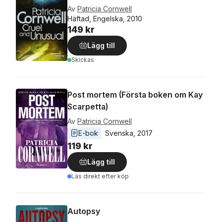
Av
Patricia Cornwell
Häftad, Engelska, 2010
149 kr
Lägg till
Skickas
Post mortem (Första boken om Kay
Scarpetta)
Av
Patricia Cornwell
E-bok
Svenska
, 
2017
119 kr
Lägg till
Läs direkt efter köp
Autopsy