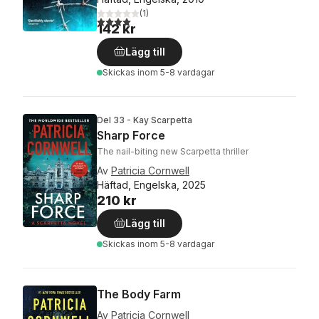
(
1
)
4,0
utav 5 stjärnor. Totalt antal röster:
142 kr
Lägg till
Skickas
inom 5-8 vardagar
Del 33 - Kay Scarpetta
Sharp Force
The nail-biting new Scarpetta thriller
Av
Patricia Cornwell
Häftad, Engelska, 2025
210 kr
Lägg till
Skickas
inom 5-8 vardagar
The Body Farm
Av
Patricia Cornwell