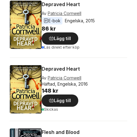
Depraved Heart
Av
Patricia Cornwell
E-bok
Engelska
, 
2015
86 kr
Lägg till
Läs direkt efter köp
Depraved Heart
Av
Patricia Cornwell
Häftad, Engelska, 2016
148 kr
Lägg till
Skickas
Flesh and Blood