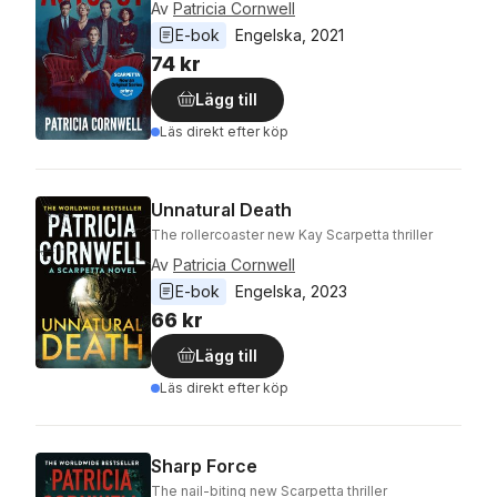
Av
Patricia Cornwell
E-bok
Engelska
, 
2021
74 kr
Lägg till
Läs direkt efter köp
Unnatural Death
The rollercoaster new Kay Scarpetta thriller
Av
Patricia Cornwell
E-bok
Engelska
, 
2023
66 kr
Lägg till
Läs direkt efter köp
Sharp Force
The nail-biting new Scarpetta thriller