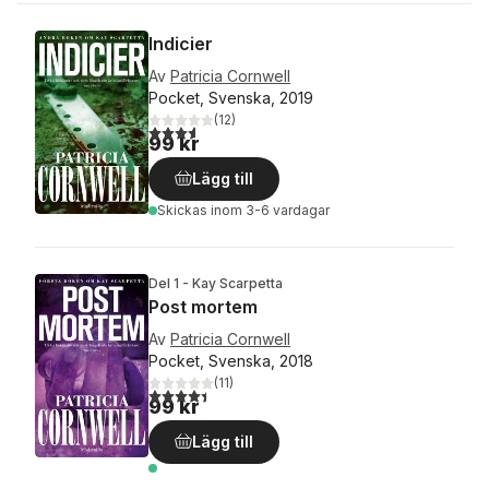
Indicier
Av
Patricia Cornwell
Pocket, Svenska, 2019
(
12
)
3,6
utav 5 stjärnor. Totalt antal röster:
99 kr
Lägg till
Skickas
inom 3-6 vardagar
Del 1 - Kay Scarpetta
Post mortem
Av
Patricia Cornwell
Pocket, Svenska, 2018
(
11
)
4,4
utav 5 stjärnor. Totalt antal röster:
99 kr
Lägg till