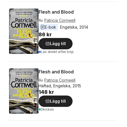
Flesh and Blood
Av
Patricia Cornwell
E-bok
Engelska
, 
2014
86 kr
Lägg till
Läs direkt efter köp
Flesh and Blood
Av
Patricia Cornwell
Häftad, Engelska, 2015
148 kr
Lägg till
Skickas