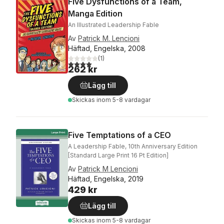
Five Dysfunctions of a Team,
Manga Edition
An Illustrated Leadership Fable
Av
Patrick M. Lencioni
Häftad, Engelska, 2008
(
1
)
4,0
utav 5 stjärnor. Totalt antal röster:
262 kr
Lägg till
Skickas
inom 5-8 vardagar
Five Temptations of a CEO
A Leadership Fable, 10th Anniversary Edition
[Standard Large Print 16 Pt Edition]
Av
Patrick M Lencioni
Häftad, Engelska, 2019
429 kr
Lägg till
Skickas
inom 5-8 vardagar