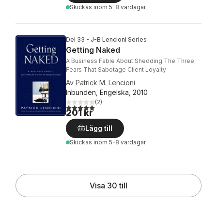
Skickas
inom 5-8 vardagar
Del 33 - J-B Lencioni Series
Getting Naked
A Business Fable About Shedding The Three
Fears That Sabotage Client Loyalty
Av
Patrick M. Lencioni
Inbunden, Engelska, 2010
(
2
)
5,0
utav 5 stjärnor. Totalt antal röster:
201 kr
Lägg till
Skickas
inom 5-8 vardagar
Visa 30 till