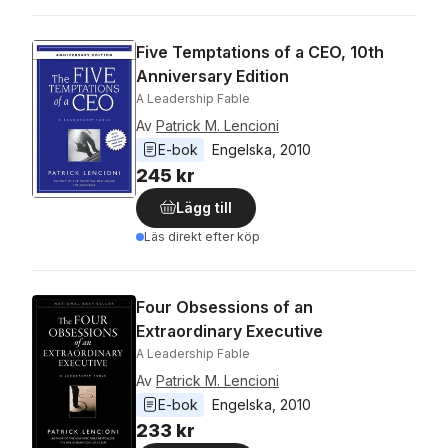
Five Temptations of a CEO, 10th
Anniversary Edition
A Leadership Fable
Av
Patrick M. Lencioni
E-bok
Engelska
, 
2010
245 kr
Lägg till
Läs direkt efter köp
Four Obsessions of an
Extraordinary Executive
A Leadership Fable
Av
Patrick M. Lencioni
E-bok
Engelska
, 
2010
233 kr