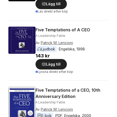
Lägg till
Läs direkt efter köp
Five Temptations of A CEO
A Leadership Fable
Av
Patrick M. Lencioni
Ljudbok
Engelska
, 
1998
143 kr
Lägg till
Lyssna direkt efter köp
Five Temptations of a CEO, 10th
Anniversary Edition
A Leadership Fable
Av
Patrick M. Lencioni
E-bok
PDF
, 
Engelska
, 
2000