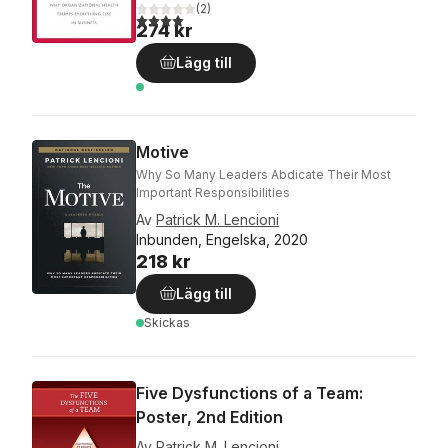
(
2
)
4,0
utav 5 stjärnor. Totalt antal röster:
274 kr
Lägg till
Motive
Why So Many Leaders Abdicate Their Most
Important Responsibilities
Av
Patrick M. Lencioni
Inbunden, Engelska, 2020
218 kr
Lägg till
Skickas
Five Dysfunctions of a Team:
Poster, 2nd Edition
Av
Patrick M. Lencioni