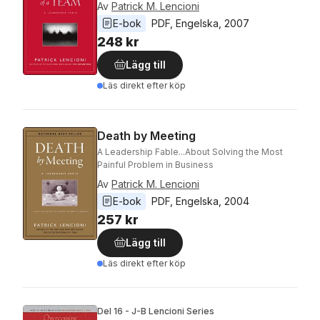
Av
Patrick M. Lencioni
E-bok
PDF
, 
Engelska
, 
2007
248 kr
Lägg till
Läs direkt efter köp
Death by Meeting
A Leadership Fable...About Solving the Most
Painful Problem in Business
Av
Patrick M. Lencioni
E-bok
PDF
, 
Engelska
, 
2004
257 kr
Lägg till
Läs direkt efter köp
Del 16 - J-B Lencioni Series