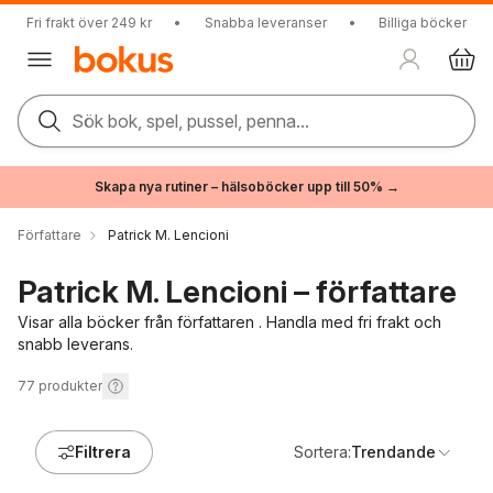
Fri frakt över 249 kr
•
Snabba leveranser
•
Billiga böcker
Sök bok, spel, pussel, penna...
Skapa nya rutiner – hälsoböcker upp till 50% →
Författare
Patrick M. Lencioni
Patrick M. Lencioni – författare
Visar alla böcker från författaren . Handla med fri frakt och
snabb leverans.
77
produkter
Filtrera
Sortera:
Trendande