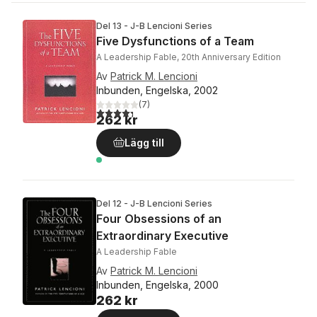
Del 13 - J-B Lencioni Series
Five Dysfunctions of a Team
A Leadership Fable, 20th Anniversary Edition
Av
Patrick M. Lencioni
Inbunden, Engelska, 2002
(
7
)
4,3
utav 5 stjärnor. Totalt antal röster:
262 kr
Lägg till
Del 12 - J-B Lencioni Series
Four Obsessions of an
Extraordinary Executive
A Leadership Fable
Av
Patrick M. Lencioni
Inbunden, Engelska, 2000
262 kr