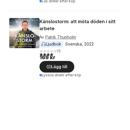
Läs direkt efter köp
Känslostorm: att möta döden i sitt
arbete
Av
Patrik Thunholm
Ljudbok
Svenska
, 
2022
(
1
)
4,0
utav 5 stjärnor. Totalt antal röster:
169 kr
Lägg till
Lyssna direkt efter köp