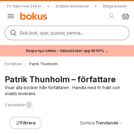
Fri frakt över 249 kr
•
Snabba leveranser
•
Billiga böcker
Sök bok, spel, pussel, penna...
Skapa nya rutiner – hälsoböcker upp till 50% →
Författare
Patrik Thunholm
Patrik Thunholm – författare
Visar alla böcker från författaren . Handla med fri frakt och
snabb leverans.
3
produkter
Filtrera
Sortera:
Trendande