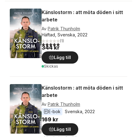
Känslostorm : att möta döden i sitt
arbete
Av
Patrik Thunholm
Häftad, Svenska, 2022
(
1
)
5,0
utav 5 stjärnor. Totalt antal röster:
344 kr
Lägg till
Skickas
Känslostorm : att möta döden i sitt
arbete
Av
Patrik Thunholm
E-bok
Svenska
, 
2022
169 kr
Lägg till