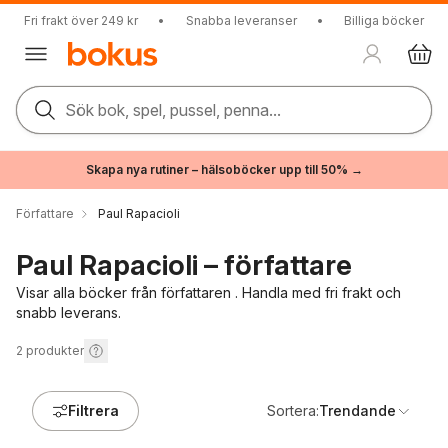
Fri frakt över 249 kr
•
Snabba leveranser
•
Billiga böcker
Sök bok, spel, pussel, penna...
Skapa nya rutiner – hälsoböcker upp till 50% →
Författare
Paul Rapacioli
Paul Rapacioli – författare
Visar alla böcker från författaren . Handla med fri frakt och
snabb leverans.
2
produkter
Filtrera
Sortera:
Trendande