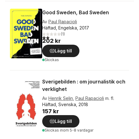
Good Sweden, Bad Sweden
Av
Paul Rapacioli
Häftad, Engelska, 2017
(
1
)
2,0
utav 5 stjärnor. Totalt antal röster:
202 kr
Lägg till
Skickas
Sverigebilden : om journalistik och
verklighet
Av
Henrik Selin
,
Paul Rapacioli
m. fl.
Häftad, Svenska, 2018
157 kr
Lägg till
Skickas
inom 5-8 vardagar