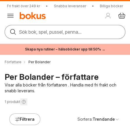
Fri frakt över 249 kr
•
Snabba leveranser
•
Billiga böcker
Sök bok, spel, pussel, penna...
Skapa nya rutiner – hälsoböcker upp till 50% →
Författare
Per Bolander
Per Bolander – författare
Visar alla böcker från författaren . Handla med fri frakt och
snabb leverans.
1
produkt
Filtrera
Sortera:
Trendande