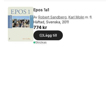
Epos 1a1
Av
Robert Sandberg
,
Karl Molin
m. fl.
Häftad, Svenska, 2011
774 kr
Lägg till
Skickas