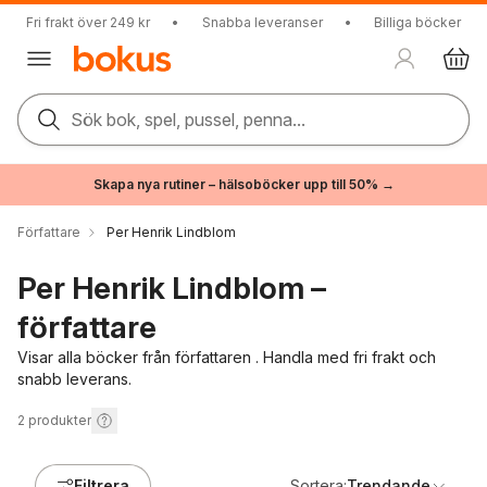
Fri frakt över 249 kr
•
Snabba leveranser
•
Billiga böcker
Sök bok, spel, pussel, penna...
Skapa nya rutiner – hälsoböcker upp till 50% →
Författare
Per Henrik Lindblom
Per Henrik Lindblom –
författare
Visar alla böcker från författaren . Handla med fri frakt och
snabb leverans.
2
produkter
Filtrera
Sortera:
Trendande