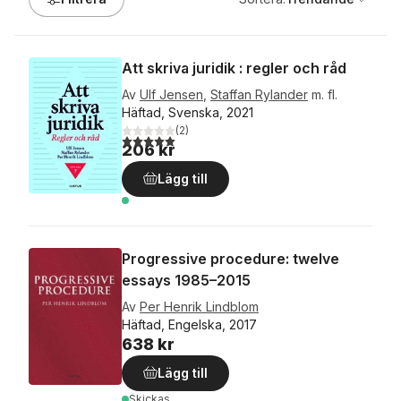
Att skriva juridik : regler och råd
Av
Ulf Jensen
,
Staffan Rylander
m. fl.
Häftad, Svenska, 2021
(
2
)
5,0
utav 5 stjärnor. Totalt antal röster:
206 kr
Lägg till
Progressive procedure: twelve
essays 1985–2015
Av
Per Henrik Lindblom
Häftad, Engelska, 2017
638 kr
Lägg till
Skickas