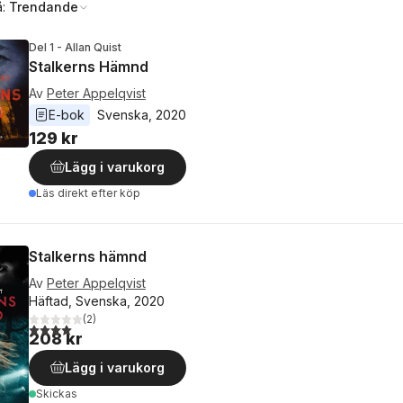
å:
Trendande
Del 1 - Allan Quist
Stalkerns Hämnd
Av
Peter Appelqvist
E-bok
Svenska
, 
2020
129 kr
Lägg i varukorg
Läs direkt efter köp
Stalkerns hämnd
Av
Peter Appelqvist
Häftad, Svenska, 2020
(
2
)
4,0
utav 5 stjärnor. Totalt antal röster:
208 kr
Lägg i varukorg
Skickas