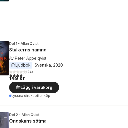
Del 1 - Allan Qvist
Stalkerns hämnd
Av
Peter Appelqvist
Ljudbok
Svenska
, 
2020
(
24
)
4,0
utav 5 stjärnor. Totalt antal röster:
149 kr
Lägg i varukorg
Lyssna direkt efter köp
Del 2 - Allan Quist
Ondskans sötma