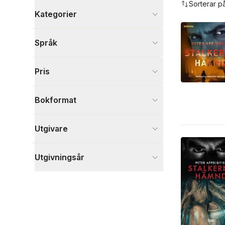
Sorterar p
Kategorier
Böcker
Språk
Deckare
5
Visa fler
Pris
Visa fler
Bokformat
Utgivare
Utgivningsår