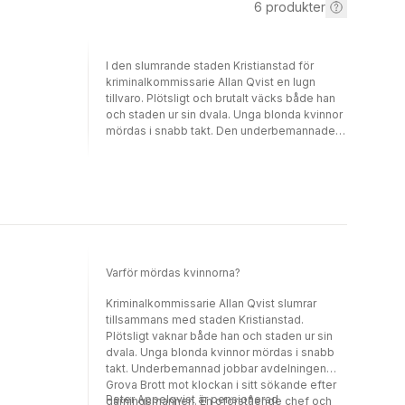
6
produkter
I den slumrande staden Kristianstad för
kriminalkommissarie Allan Qvist en lugn
tillvaro. Plötsligt och brutalt väcks både han
och staden ur sin dvala. Unga blonda kvinnor
mördas i snabb takt. Den underbemannade
avdelningen som ansvarar för utredningen av
grova brott kämpar mot klockan. En
oförstående chef och en snokande journalist
gör inte livet lättare för kriminalkommissarien
som arbetar under stor press - för varje
timme som går ökar risken för att
seriemördaren slår till igen...
Varför mördas kvinnorna?
Kriminalkommissarie Allan Qvist slumrar
tillsammans med staden Kristianstad.
Plötsligt vaknar både han och staden ur sin
dvala. Unga blonda kvinnor mördas i snabb
takt. Underbemannad jobbar avdelningen
Grova Brott mot klockan i sitt sökande efter
Peter Appelqvist är pensionerad
gärningsmannen. En oförstående chef och