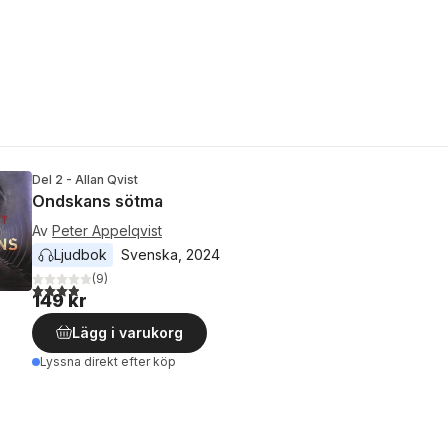
Del 2 - Allan Qvist
Ondskans sötma
Av
Peter Appelqvist
Ljudbok
Svenska
, 
2024
(
9
)
3,9
utav 5 stjärnor. Totalt antal röster:
149 kr
Lägg i varukorg
Lyssna direkt efter köp