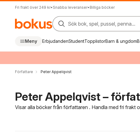
Fri frakt över 249 kr
•
Snabba leveranser
•
Billiga böcker
Sök bok, spel, pussel, penna...
Meny
Erbjudanden
Student
Topplistor
Barn & ungdom
B
Författare
Peter Appelqvist
Peter Appelqvist – förfa
Visar alla böcker från författaren . Handla med fri frakt
Hoppa över filtreringsmeny