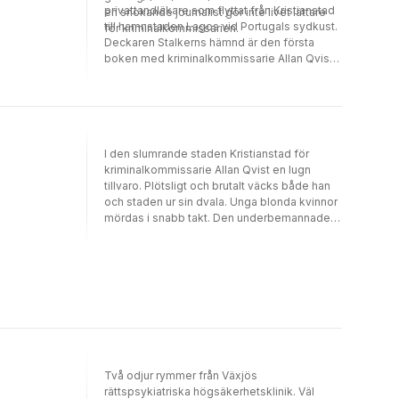
privattandläkare som flyttat från Kristianstad
en snokande journalist gör inte livet lättare
till hamnstaden Lagos vid Portugals sydkust.
för kriminalkommissarien.
Deckaren Stalkerns hämnd är den första
boken med kriminalkommissarie Allan Qvist i
huvudrollen.
I den slumrande staden Kristianstad för
kriminalkommissarie Allan Qvist en lugn
tillvaro. Plötsligt och brutalt väcks både han
och staden ur sin dvala. Unga blonda kvinnor
mördas i snabb takt. Den underbemannade
avdelningen som ansvarar för utredningen av
grova brott kämpar mot klockan. En
oförstående chef och en snokande journalist
gör inte livet lättare för kriminalkommissarien
som arbetar under stor press - för varje
timme som går ökar risken för att
seriemördaren slår till igen...
Två odjur rymmer från Växjös
rättspsykiatriska högsäkerhetsklinik. Väl