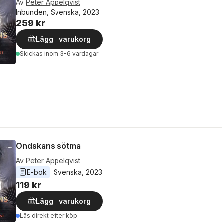
Av
Peter Appelqvist
Inbunden, Svenska, 2023
259 kr
Lägg i varukorg
Skickas
inom 3-6 vardagar
Ondskans sötma
Av
Peter Appelqvist
E-bok
Svenska
, 
2023
119 kr
Lägg i varukorg
Läs direkt efter köp