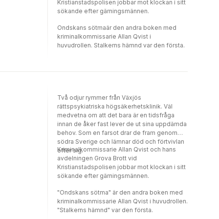
Kristianstadspolisen jobbar mot klockan i sitt
sökande efter gärningsmännen.
Ondskans sötmaär den andra boken med
kriminalkommissarie Allan Qvist i
huvudrollen. Stalkerns hämnd var den första.
Två odjur rymmer från Växjös
rättspsykiatriska högsäkerhetsklinik. Väl
medvetna om att det bara är en tidsfråga
innan de åker fast lever de ut sina uppdämda
behov. Som en farsot drar de fram genom
södra Sverige och lämnar död och förtvivlan
Kriminalkommissarie Allan Qvist och hans
efter sig.
avdelningen Grova Brott vid
Kristianstadspolisen jobbar mot klockan i sitt
sökande efter gärningsmännen.
"Ondskans sötma" är den andra boken med
kriminalkommissarie Allan Qvist i huvudrollen.
"Stalkerns hämnd" var den första.