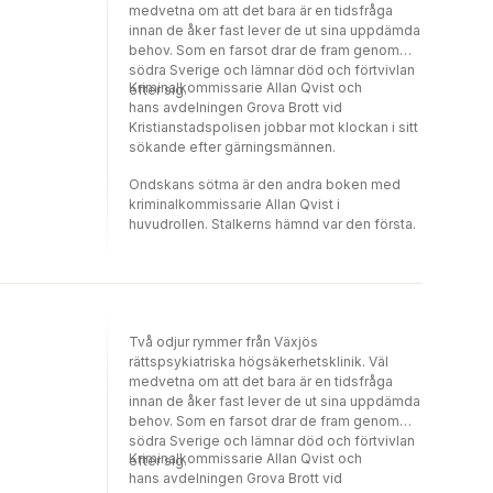
medvetna om att det bara är en tidsfråga
innan de åker fast lever de ut sina uppdämda
behov. Som en farsot drar de fram genom
södra Sverige och lämnar död och förtvivlan
Kriminalkommissarie Allan Qvist och
efter sig.
hans avdelningen Grova Brott vid
Kristianstadspolisen jobbar mot klockan i sitt
sökande efter gärningsmännen.
Ondskans sötma är den andra boken med
kriminalkommissarie Allan Qvist i
huvudrollen. Stalkerns hämnd var den första.
Två odjur rymmer från Växjös
rättspsykiatriska högsäkerhetsklinik. Väl
medvetna om att det bara är en tidsfråga
innan de åker fast lever de ut sina uppdämda
behov. Som en farsot drar de fram genom
södra Sverige och lämnar död och förtvivlan
Kriminalkommissarie Allan Qvist och
efter sig.
hans avdelningen Grova Brott vid