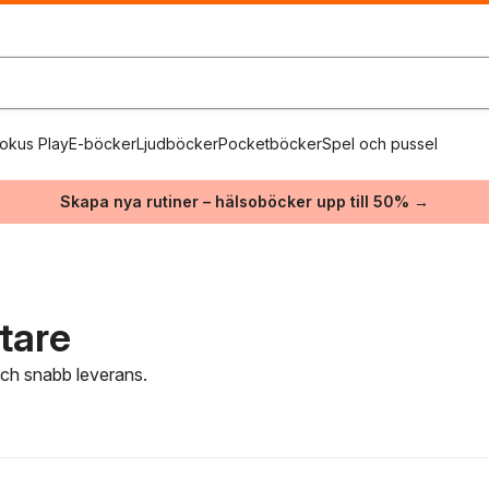
okus Play
E-böcker
Ljudböcker
Pocketböcker
Spel och pussel
Skapa nya rutiner – hälsoböcker upp till 50% →
ttare
 och snabb leverans.