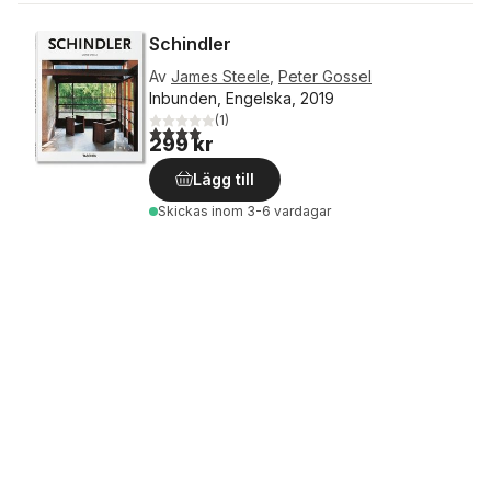
Schindler
Av
James Steele
,
Peter Gossel
Inbunden, Engelska, 2019
(
1
)
4,0
utav 5 stjärnor. Totalt antal röster:
299 kr
Lägg till
Skickas
inom 3-6 vardagar