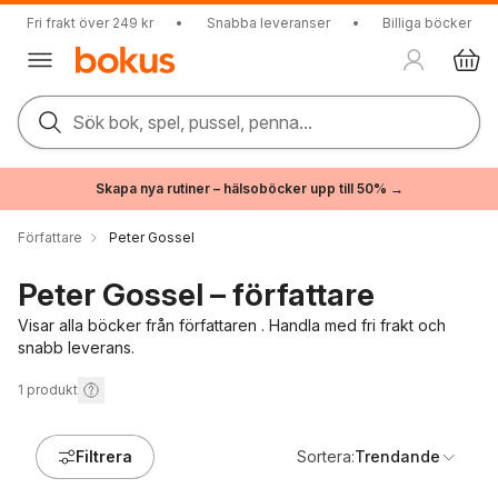
Fri frakt över 249 kr
•
Snabba leveranser
•
Billiga böcker
Sök bok, spel, pussel, penna...
Skapa nya rutiner – hälsoböcker upp till 50% →
Författare
Peter Gossel
Peter Gossel – författare
Visar alla böcker från författaren . Handla med fri frakt och
snabb leverans.
1
produkt
Filtrera
Sortera:
Trendande