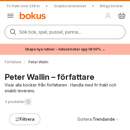
Fri frakt över 249 kr
•
Snabba leveranser
•
Billiga böcker
Sök bok, spel, pussel, penna...
Skapa nya rutiner – hälsoböcker upp till 50% →
Författare
Peter Wallin
Peter Wallin – författare
Visar alla böcker från författaren . Handla med fri frakt och
snabb leverans.
3
produkter
Filtrera
Sortera:
Trendande