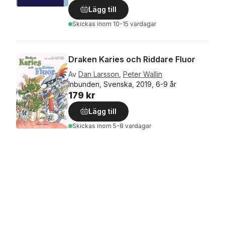
Lägg till
Skickas
inom 10-15 vardagar
Draken Karies och Riddare Fluor
Av
Dan Larsson
,
Peter Wallin
Inbunden, Svenska, 2019, 6-9 år
179 kr
Lägg till
Skickas
inom 5-8 vardagar