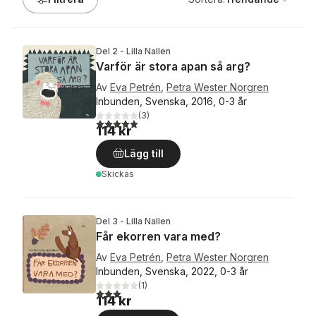
Del 2 - Lilla Nallen
Varför är stora apan så arg?
Av
Eva Petrén
,
Petra Wester Norgren
Inbunden, Svenska, 2016, 0-3 år
(
3
)
5,0
utav 5 stjärnor. Totalt antal röster:
114 kr
Lägg till
Skickas
Del 3 - Lilla Nallen
Får ekorren vara med?
Av
Eva Petrén
,
Petra Wester Norgren
Inbunden, Svenska, 2022, 0-3 år
(
1
)
3,0
utav 5 stjärnor. Totalt antal röster:
114 kr