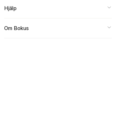
Hjälp
Om Bokus
Populärt
Inspiration
Bokus
@
Cookies
Anpassa cookies
Integritetspolicy
Köpvillkor