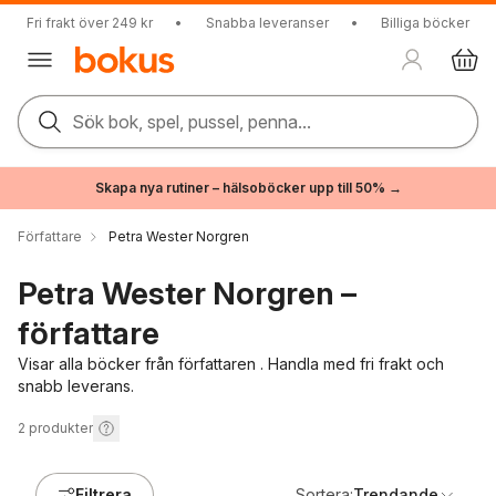
Fri frakt över 249 kr
•
Snabba leveranser
•
Billiga böcker
Sök bok, spel, pussel, penna...
Skapa nya rutiner – hälsoböcker upp till 50% →
Författare
Petra Wester Norgren
Petra Wester Norgren –
författare
Visar alla böcker från författaren . Handla med fri frakt och
snabb leverans.
2
produkter
Filtrera
Sortera:
Trendande