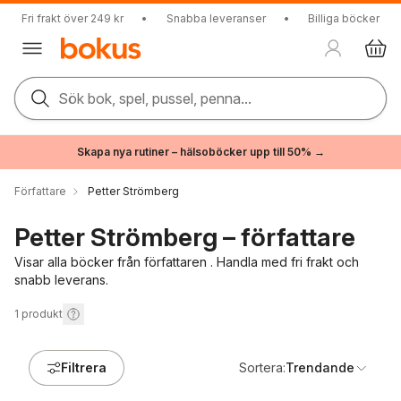
Fri frakt över 249 kr
•
Snabba leveranser
•
Billiga böcker
Sök bok, spel, pussel, penna...
Skapa nya rutiner – hälsoböcker upp till 50% →
Författare
Petter Strömberg
Petter Strömberg – författare
Visar alla böcker från författaren . Handla med fri frakt och
snabb leverans.
1
produkt
Filtrera
Sortera:
Trendande