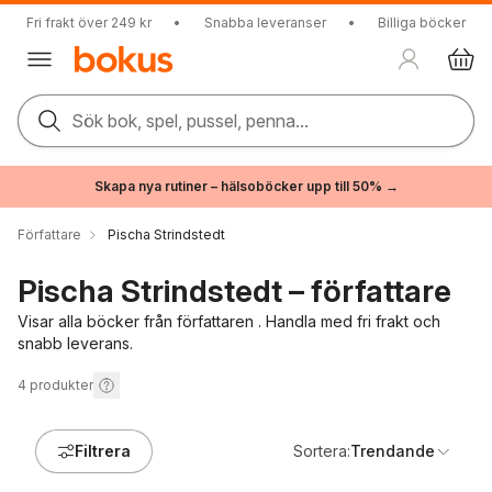
Fri frakt över 249 kr
•
Snabba leveranser
•
Billiga böcker
Sök bok, spel, pussel, penna...
Skapa nya rutiner – hälsoböcker upp till 50% →
Författare
Pischa Strindstedt
Pischa Strindstedt – författare
Visar alla böcker från författaren . Handla med fri frakt och
snabb leverans.
4
produkter
Filtrera
Sortera:
Trendande