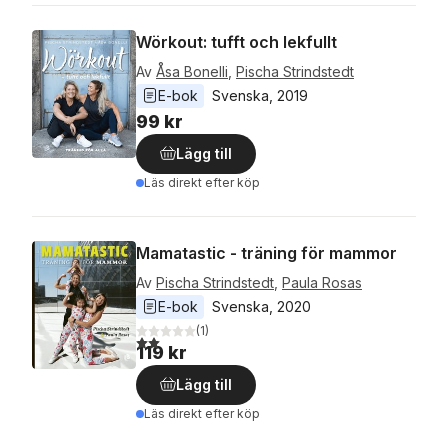
Wörkout: tufft och lekfullt
Av
Åsa Bonelli
,
Pischa Strindstedt
E-bok
Svenska
, 
2019
99 kr
Lägg till
Läs direkt efter köp
Mamatastic - träning för mammor
Av
Pischa Strindstedt
,
Paula Rosas
E-bok
Svenska
, 
2020
(
1
)
2,0
utav 5 stjärnor. Totalt antal röster:
119 kr
Lägg till
Läs direkt efter köp