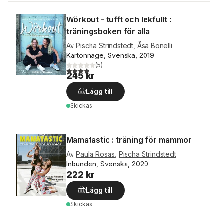
Wörkout - tufft och lekfullt :
träningsboken för alla
Av
Pischa Strindstedt
,
Åsa Bonelli
Kartonnage, Svenska, 2019
(
5
)
3,8
utav 5 stjärnor. Totalt antal röster:
245 kr
Lägg till
Skickas
Mamatastic : träning för mammor
Av
Paula Rosas
,
Pischa Strindstedt
Inbunden, Svenska, 2020
222 kr
Lägg till
Skickas