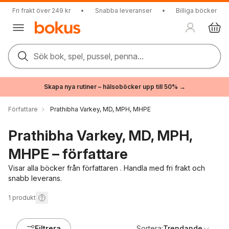
Fri frakt över 249 kr
•
Snabba leveranser
•
Billiga böcker
Sök bok, spel, pussel, penna...
Skapa nya rutiner – hälsoböcker upp till 50% →
Författare
Prathibha Varkey, MD, MPH, MHPE
Prathibha Varkey, MD, MPH,
MHPE – författare
Visar alla böcker från författaren . Handla med fri frakt och
snabb leverans.
1
produkt
Filtrera
Sortera:
Trendande