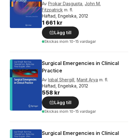
Av
Prokar Dasgupta
,
John M.
Fitzpatrick
m. fl.
Häftad, Engelska, 2012
1 661 kr
Lägg till
Skickas
inom 10-15 vardagar
Surgical Emergencies in Clinical
Practice
Av
Iqbal Shergill
,
Manit Arya
m. fl.
Häftad, Engelska, 2012
558 kr
Lägg till
Skickas
inom 10-15 vardagar
Surgical Emergencies in Clinical