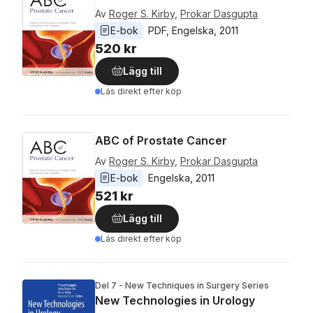
Av
Roger S. Kirby
,
Prokar Dasgupta
E-bok
PDF
, 
Engelska
, 
2011
520 kr
Lägg till
Läs direkt efter köp
ABC of Prostate Cancer
Av
Roger S. Kirby
,
Prokar Dasgupta
E-bok
Engelska
, 
2011
521 kr
Lägg till
Läs direkt efter köp
Del 7 - New Techniques in Surgery Series
New Technologies in Urology