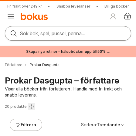
Fri frakt över 249 kr
•
Snabba leveranser
•
Billiga böcker
Sök bok, spel, pussel, penna...
Skapa nya rutiner – hälsoböcker upp till 50% →
Författare
Prokar Dasgupta
Prokar Dasgupta – författare
Visar alla böcker från författaren . Handla med fri frakt och
snabb leverans.
20
produkter
Filtrera
Sortera:
Trendande