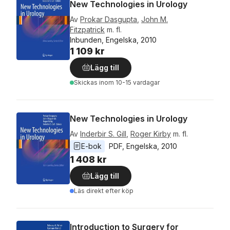
New Technologies in Urology
Av
Prokar Dasgupta
,
John M.
Fitzpatrick
m. fl.
Inbunden, Engelska, 2010
1 109 kr
Lägg till
Skickas
inom 10-15 vardagar
New Technologies in Urology
Av
Inderbir S. Gill
,
Roger Kirby
m. fl.
E-bok
PDF
, 
Engelska
, 
2010
1 408 kr
Lägg till
Läs direkt efter köp
Introduction to Surgery for