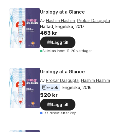
Urology at a Glance
Av
Hashim Hashim
,
Prokar Dasgupta
Häftad, Engelska, 2017
463 kr
Lägg till
Skickas
inom 11-20 vardagar
Urology at a Glance
Av
Prokar Dasgupta
,
Hashim Hashim
E-bok
Engelska
, 
2016
520 kr
Lägg till
Läs direkt efter köp