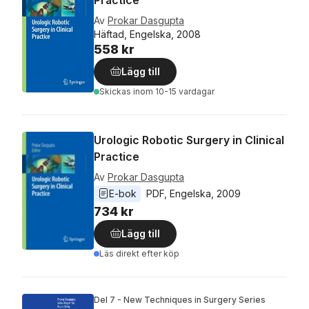
Practice
Av
Prokar Dasgupta
Häftad, Engelska, 2008
558 kr
Lägg till
Skickas
inom 10-15 vardagar
Urologic Robotic Surgery in Clinical
Practice
Av
Prokar Dasgupta
E-bok
PDF
, 
Engelska
, 
2009
734 kr
Lägg till
Läs direkt efter köp
Del 7 - New Techniques in Surgery Series