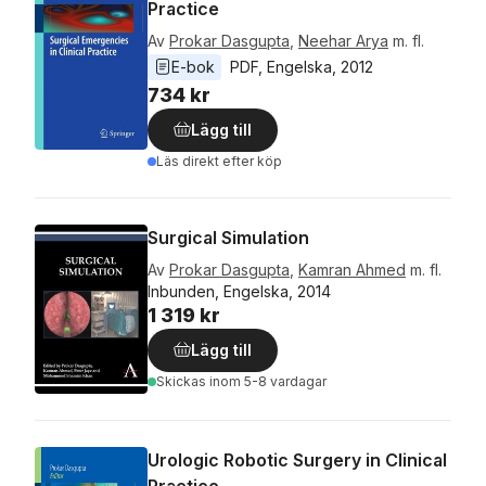
Practice
Av
Prokar Dasgupta
,
Neehar Arya
m. fl.
E-bok
PDF
, 
Engelska
, 
2012
734 kr
Lägg till
Läs direkt efter köp
Surgical Simulation
Av
Prokar Dasgupta
,
Kamran Ahmed
m. fl.
Inbunden, Engelska, 2014
1 319 kr
Lägg till
Skickas
inom 5-8 vardagar
Urologic Robotic Surgery in Clinical