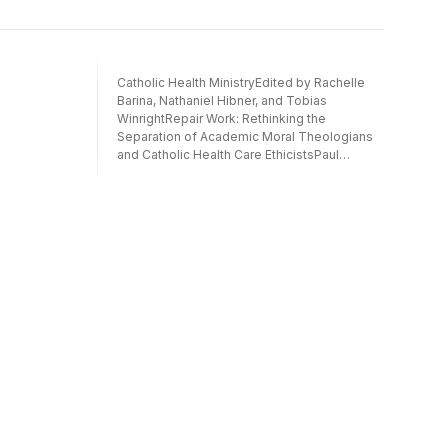
Catholic Health MinistryEdited by Rachelle
Barina, Nathaniel Hibner, and Tobias
WinrightRepair Work: Rethinking the
Separation of Academic Moral Theologians
and Catholic Health Care EthicistsPaul
WojdaCatholic Bioethicists and Moral
Theologians Drifting Apart?: A Sequela of
Specialization and ProfessionalizationBecket
GremmelsEqually Strange Fruit: Catholic
Health Care and the Appropriation of
Residential SegregationCory Mitchell and
Therese LysaughtHospital and Health
System M&A: Is It Good for Community
Health? Michael Panicola63Accompaniment
with the Sick: An Authentic Christian Vocation
that Rejects the Fallacy of Prosperity
Theology Ramon Luzarraga76Grace at the
End of Life: Rethinking Ordinary and
Extraordinary Means in a Global Context
Conor Kelly89A Voice in the Wilderness:
Reimagining the Role of Catholic Health Care