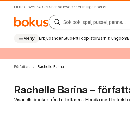
Fri frakt över 249 kr
•
Snabba leveranser
•
Billiga böcker
Sök bok, spel, pussel, penna...
Meny
Erbjudanden
Student
Topplistor
Barn & ungdom
B
Författare
Rachelle Barina
Rachelle Barina – författ
Visar alla böcker från författaren . Handla med fri frakt
Hoppa över filtreringsmeny