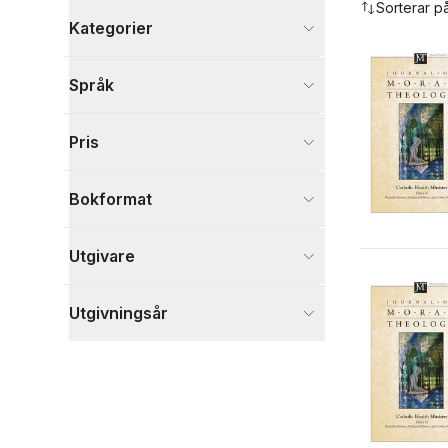
Sorterar p
Kategorier
Böcker
Språk
Filosofi och religion
3
Visa fler
Pris
Visa fler
Bokformat
Utgivare
Utgivningsår