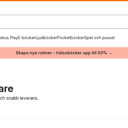
okus Play
E-böcker
Ljudböcker
Pocketböcker
Spel och pussel
Skapa nya rutiner – hälsoböcker upp till 50% →
are
 och snabb leverans.