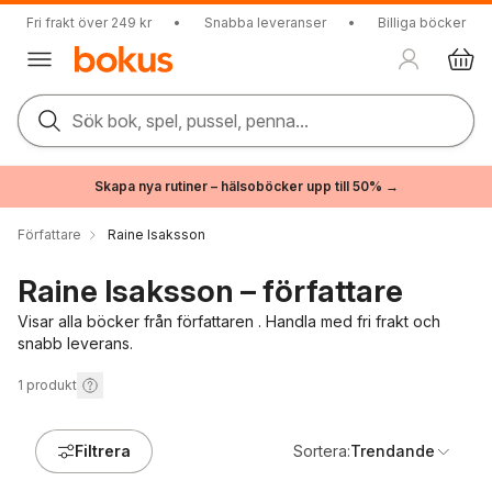
Fri frakt över 249 kr
•
Snabba leveranser
•
Billiga böcker
Sök bok, spel, pussel, penna...
Skapa nya rutiner – hälsoböcker upp till 50% →
Författare
Raine Isaksson
Raine Isaksson – författare
Visar alla böcker från författaren . Handla med fri frakt och
snabb leverans.
1
produkt
Filtrera
Sortera:
Trendande