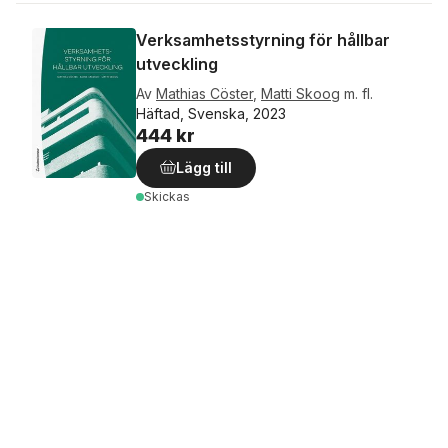
Verksamhetsstyrning för hållbar
utveckling
Av
Mathias Cöster
,
Matti Skoog
m. fl.
Häftad, Svenska, 2023
444 kr
Lägg till
Skickas