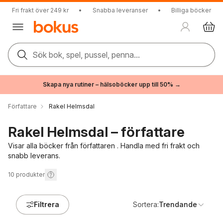
Fri frakt över 249 kr
•
Snabba leveranser
•
Billiga böcker
Sök bok, spel, pussel, penna...
Skapa nya rutiner – hälsoböcker upp till 50% →
Författare
Rakel Helmsdal
Rakel Helmsdal – författare
Visar alla böcker från författaren . Handla med fri frakt och
snabb leverans.
10
produkter
Filtrera
Sortera:
Trendande