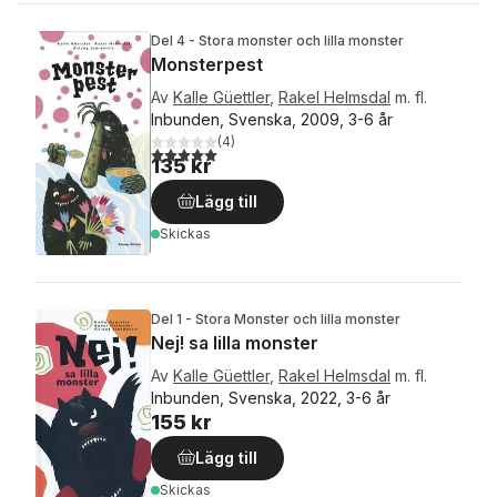
Del 4 - Stora monster och lilla monster
Monsterpest
Av
Kalle Güettler
,
Rakel Helmsdal
m. fl.
Inbunden, Svenska, 2009, 3-6 år
(
4
)
5,0
utav 5 stjärnor. Totalt antal röster:
135 kr
Lägg till
Skickas
Del 1 - Stora Monster och lilla monster
Nej! sa lilla monster
Av
Kalle Güettler
,
Rakel Helmsdal
m. fl.
Inbunden, Svenska, 2022, 3-6 år
155 kr
Lägg till
Skickas