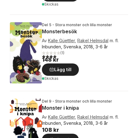
Skickas
Del 5 - Stora monster och lilla monster
Monsterbesök
Av
Kalle Güettler
,
Rakel Helmsdal
m. fl.
Inbunden, Svenska, 2018, 3-6 år
(
1
)
4,0
utav 5 stjärnor. Totalt antal röster:
148 kr
Lägg till
Skickas
Del 9 - Stora monster och lilla monster
Monster i knipa
Av
Kalle Güettler
,
Rakel Helmsdal
m. fl.
Inbunden, Svenska, 2018, 3-6 år
108 kr