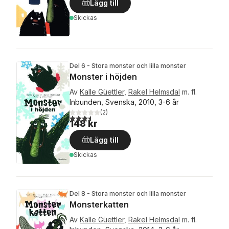
Lägg till
Skickas
Del 6 - Stora monster och lilla monster
Monster i höjden
Av
Kalle Güettler
,
Rakel Helmsdal
m. fl.
Inbunden, Svenska, 2010, 3-6 år
(
2
)
3,5
utav 5 stjärnor. Totalt antal röster:
148 kr
Lägg till
Skickas
Del 8 - Stora monster och lilla monster
Monsterkatten
Av
Kalle Güettler
,
Rakel Helmsdal
m. fl.