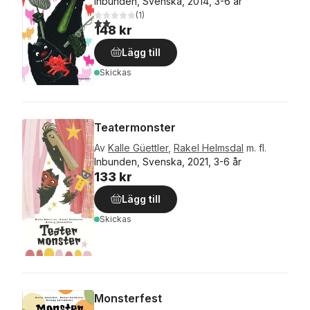
Inbunden, Svenska, 2014, 3-6 år
(
1
)
2,0
utav 5 stjärnor. Totalt antal röster:
148 kr
Lägg till
Skickas
Teatermonster
Av
Kalle Güettler
,
Rakel Helmsdal
m. fl.
Inbunden, Svenska, 2021, 3-6 år
133 kr
Lägg till
Skickas
Monsterfest