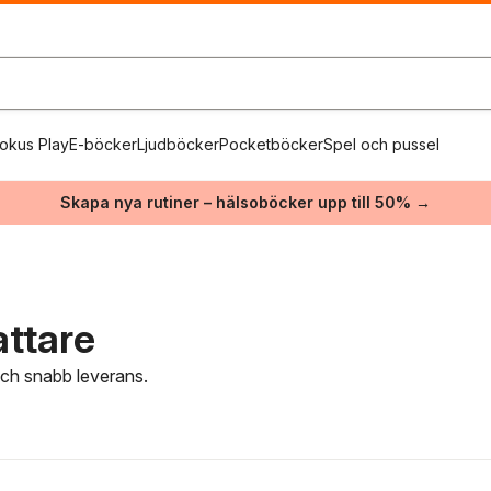
okus Play
E-böcker
Ljudböcker
Pocketböcker
Spel och pussel
Skapa nya rutiner – hälsoböcker upp till 50% →
attare
 och snabb leverans.