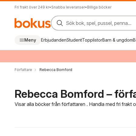
Fri frakt över 249 kr
•
Snabba leveranser
•
Billiga böcker
Sök bok, spel, pussel, penna...
Meny
Erbjudanden
Student
Topplistor
Barn & ungdom
B
Författare
Rebecca Bomford
Rebecca Bomford – förf
Visar alla böcker från författaren . Handla med fri frakt
Hoppa över filtreringsmeny