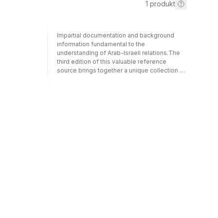
1
produkt
Impartial documentation and background
information fundamental to the
understanding of Arab-Israeli relations.The
third edition of this valuable reference
source brings together a unique collection of
information on this troubled area of the
Middle East. The Arab-Israeli conflict is one
of the longest running international disputes
in world affairs, and impartial information is
vital to a complete understanding of the
politics and events that surround this issue.
Survey of Arab-Israeli Relations provides up-
to-date and unbiased information, and will be
essential reading for politicians, diplomats,
public and academic libraries, businesses,
international organizations, the media,
government departments, academics,
students and anyone with an interest in
Middle Eastern affairs.Part One –
ChronologyThis detailed chronology
recounts events from 1947 and the first