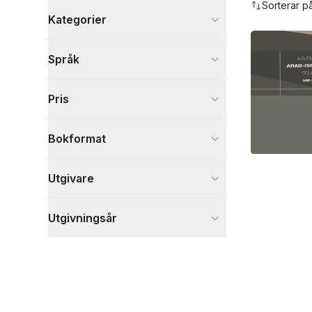
Sorterar p
Kategorier
Böcker
Språk
Samhälle och politik
1
Visa fler
Pris
Visa fler
Bokformat
Utgivare
Utgivningsår