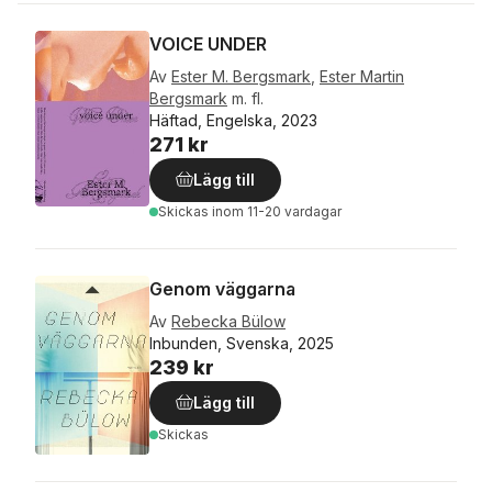
VOICE UNDER
Av
Ester M. Bergsmark
,
Ester Martin
Bergsmark
m. fl.
Häftad, Engelska, 2023
271 kr
Lägg till
Skickas
inom 11-20 vardagar
Genom väggarna
Av
Rebecka Bülow
Inbunden, Svenska, 2025
239 kr
Lägg till
Skickas