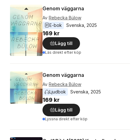
Genom väggarna
Av
Rebecka Bülow
E-bok
Svenska
, 
2025
169 kr
Lägg till
Läs direkt efter köp
Genom väggarna
Av
Rebecka Bülow
Ljudbok
Svenska
, 
2025
169 kr
Lägg till
Lyssna direkt efter köp