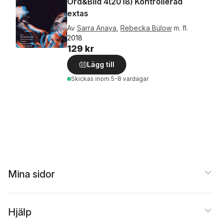
Ord&Bild 4(2018) Kontrollerad
extas
Av
Sarra Anaya
,
Rebecka Bülow
m. fl.
2018
129 kr
Lägg till
Skickas
inom 5-8 vardagar
Mina sidor
Hjälp