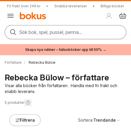
Fri frakt över 249 kr
•
Snabba leveranser
•
Billiga böcker
Sök bok, spel, pussel, penna...
Skapa nya rutiner – hälsoböcker upp till 50% →
Författare
Rebecka Bülow
Rebecka Bülow – författare
Visar alla böcker från författaren . Handla med fri frakt och
snabb leverans.
5
produkter
Filtrera
Sortera:
Trendande