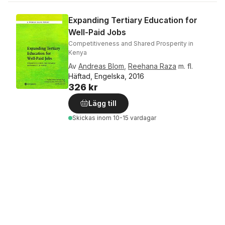
Expanding Tertiary Education for
Well-Paid Jobs
Competitiveness and Shared Prosperity in
Kenya
Av
Andreas Blom
,
Reehana Raza
m. fl.
Häftad, Engelska, 2016
326 kr
Lägg till
Skickas
inom 10-15 vardagar