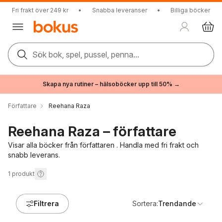
Fri frakt över 249 kr
•
Snabba leveranser
•
Billiga böcker
Sök bok, spel, pussel, penna...
Skapa nya rutiner – hälsoböcker upp till 50% →
Författare
Reehana Raza
Reehana Raza – författare
Visar alla böcker från författaren . Handla med fri frakt och
snabb leverans.
1
produkt
Filtrera
Sortera:
Trendande