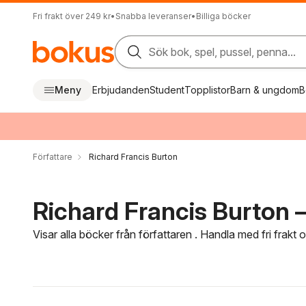
Fri frakt över 249 kr
•
Snabba leveranser
•
Billiga böcker
Sök bok, spel, pussel, penna...
Meny
Erbjudanden
Student
Topplistor
Barn & ungdom
B
Författare
Richard Francis Burton
Richard Francis Burton –
Visar alla böcker från författaren . Handla med fri frakt
Hoppa över filtreringsmeny