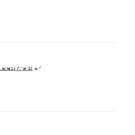
Lacerda Almeida
m. fl.