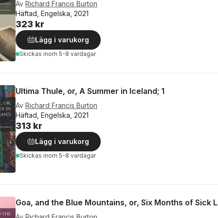
Av
Richard Francis Burton
Häftad, Engelska, 2021
323 kr
Lägg i varukorg
Skickas
inom 5-8 vardagar
Ultima Thule, or, A Summer in Iceland; 1
Av
Richard Francis Burton
Häftad, Engelska, 2021
313 kr
Lägg i varukorg
Skickas
inom 5-8 vardagar
Goa, and the Blue Mountains, or, Six Months of Sick 
Av
Richard Francis Burton