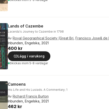
Lands of Cazembe
Lacerda's Journey to Cazembe in 1798
Av
Royal Geographical Society (Great Bri
,
Francisco Jose& de 
Inbunden, Engelska, 2021
400 kr
Lägg i varukorg
Skickas
inom 5-8 vardagar
Camoens
His Life and His Lusiads. A Commentary; 1
Av
Richard Francis Burton
Inbunden, Engelska, 2021
462 kr