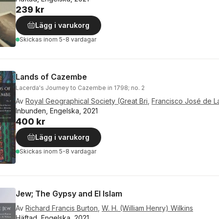
239 kr
Lägg i varukorg
Skickas
inom 5-8 vardagar
Lands of Cazembe
Lacerda's Journey to Cazembe in 1798; no. 2
Av
Royal Geographical Society (Great Bri
,
Francisco José de La
Inbunden, Engelska, 2021
400 kr
Lägg i varukorg
Skickas
inom 5-8 vardagar
Jew; The Gypsy and El Islam
Av
Richard Francis Burton
,
W. H. (William Henry) Wilkins
Häftad, Engelska, 2021