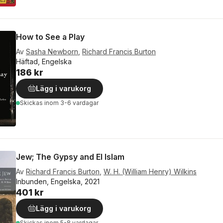
How to See a Play
Av
Sasha Newborn
,
Richard Francis Burton
Häftad, Engelska
186 kr
Lägg i varukorg
Skickas
inom 3-6 vardagar
Jew; The Gypsy and El Islam
Av
Richard Francis Burton
,
W. H. (William Henry) Wilkins
Inbunden, Engelska, 2021
401 kr
Lägg i varukorg
Skickas
inom 5-8 vardagar