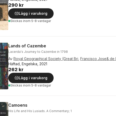
290 kr
Lägg i varukorg
Skickas
inom 5-8 vardagar
Lands of Cazembe
Lacerda's Journey to Cazembe in 1798
Av
Royal Geographical Society (Great Bri
,
Francisco Jose& de 
Häftad, Engelska, 2021
262 kr
Lägg i varukorg
Skickas
inom 5-8 vardagar
Camoens
His Life and His Lusiads. A Commentary; 1