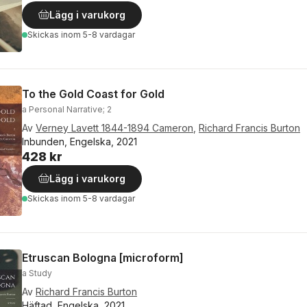
Lägg i varukorg
Skickas
inom 5-8 vardagar
To the Gold Coast for Gold
a Personal Narrative; 2
Av
Verney Lavett 1844-1894 Cameron
,
Richard Francis Burton
Inbunden, Engelska, 2021
428 kr
Lägg i varukorg
Skickas
inom 5-8 vardagar
Etruscan Bologna [microform]
a Study
Av
Richard Francis Burton
Häftad, Engelska, 2021