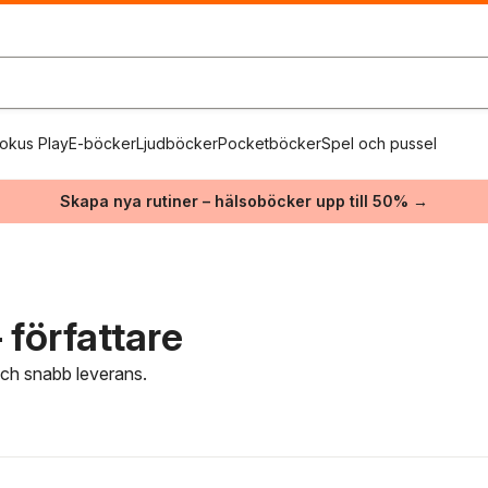
okus Play
E-böcker
Ljudböcker
Pocketböcker
Spel och pussel
Skapa nya rutiner – hälsoböcker upp till 50% →
 författare
 och snabb leverans.