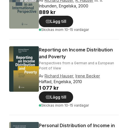
Av
Richard Hauser
,
R. Hauser
m. fl.
Inbunden, Engelska, 2000
889 kr
Lägg till
Skickas
inom 10-15 vardagar
Reporting on Income Distribution
and Poverty
Perspectives from a German and a European
Point of View
Av
Richard Hauser
,
Irene Becker
Häftad, Engelska, 2010
1 077 kr
Lägg till
Skickas
inom 10-15 vardagar
Personal Distribution of Income in