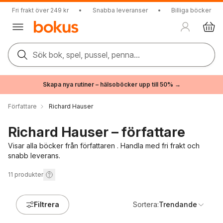
Fri frakt över 249 kr
•
Snabba leveranser
•
Billiga böcker
Sök bok, spel, pussel, penna...
Skapa nya rutiner – hälsoböcker upp till 50% →
Författare
Richard Hauser
Richard Hauser – författare
Visar alla böcker från författaren . Handla med fri frakt och
snabb leverans.
11
produkter
Filtrera
Sortera:
Trendande