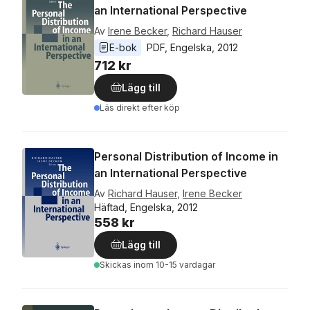
an International Perspective
Av
Irene Becker
,
Richard Hauser
E-bok
PDF
, 
Engelska
, 
2012
712 kr
Lägg till
Läs direkt efter köp
Personal Distribution of Income in
an International Perspective
Av
Richard Hauser
,
Irene Becker
Häftad, Engelska, 2012
558 kr
Lägg till
Skickas
inom 10-15 vardagar