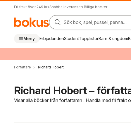
Fri frakt över 249 kr
•
Snabba leveranser
•
Billiga böcker
Sök bok, spel, pussel, penna...
Meny
Erbjudanden
Student
Topplistor
Barn & ungdom
B
Författare
Richard Hobert
Richard Hobert – författ
Visar alla böcker från författaren . Handla med fri frakt
Hoppa över filtreringsmeny