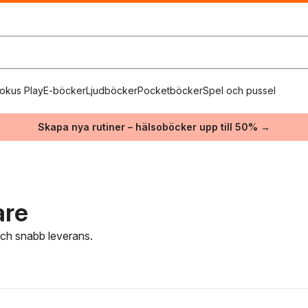
okus Play
E-böcker
Ljudböcker
Pocketböcker
Spel och pussel
Skapa nya rutiner – hälsoböcker upp till 50% →
are
 och snabb leverans.