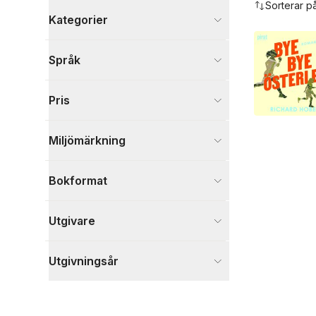
Sorterar p
Kategorier
Böcker
Språk
Skönlitteratur
8
Visa fler
Pris
Visa fler
Miljömärkning
Bokformat
Utgivare
Utgivningsår