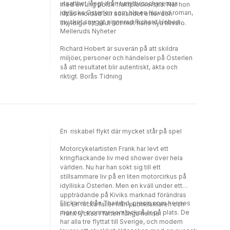
utsatthet långt ifrån turistbroschyrernas
med en ung polsk fruktplockerska. När hon
idylliska Österlen som blir en läsvärd roman,
hittas mördad blir sökandet efter den
mycket snyggt signerad Richard Hobert.
skyldige ett akut hot mot hans nya tillvaro.
Melleruds Nyheter
Richard Hobert är suverän på att skildra
miljöer, personer och händelser på Österlen
så att resultatet blir autentiskt, äkta och
riktigt. Borås Tidning
En riskabel flykt där mycket står på spel
Motorcykelartisten Frank har levt ett
kringflackande liv med shower över hela
världen. Nu har han sökt sig till ett
stillsammare liv på en liten motorcirkus på
idylliska Österlen. Men en kväll under ett
uppträdande på Kiviks marknad förändras
Flickan är från Thailand, precis som hennes
allt. En flicka faller från publikläktaren och
mor och mormor som också är på plats. De
Frank lyckas i farten fånga henne.
har alla tre flyttat till Sverige, och modern