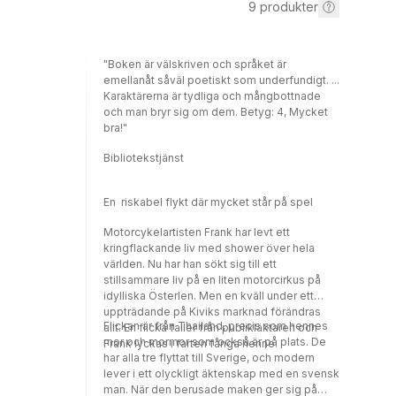
9
produkter
"Boken är välskriven och språket är
emellanåt såväl poetiskt som underfundigt. ...
Karaktärerna är tydliga och mångbottnade
och man bryr sig om dem. Betyg: 4, Mycket
bra!"
Bibliotekstjänst
En riskabel flykt där mycket står på spel
Motorcykelartisten Frank har levt ett
kringflackande liv med shower över hela
världen. Nu har han sökt sig till ett
stillsammare liv på en liten motorcirkus på
idylliska Österlen. Men en kväll under ett
uppträdande på Kiviks marknad förändras
Flickan är från Thailand, precis som hennes
allt. En flicka faller från publikläktaren och
mor och mormor som också är på plats. De
Frank lyckas i farten fånga henne.
har alla tre flyttat till Sverige, och modern
lever i ett olyckligt äktenskap med en svensk
man. När den berusade maken ger sig på