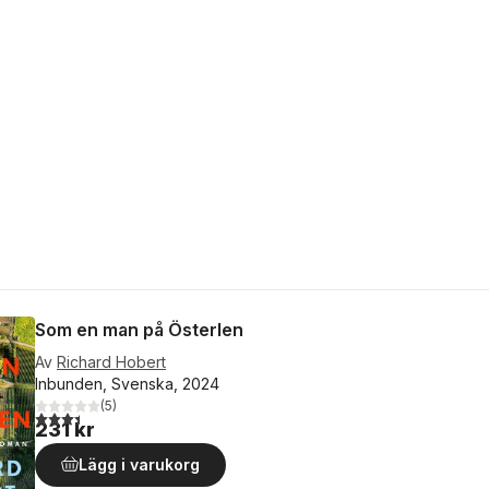
Som en man på Österlen
Av
Richard Hobert
Inbunden, Svenska, 2024
(
5
)
3,4
utav 5 stjärnor. Totalt antal röster:
231 kr
Lägg i varukorg