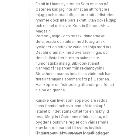
En bit in i hans nya roman Som en man på
Österlen kan jag inte annat än att först le i
mjugg och sedan börja storskratta. Historien
rymmer dock inte bara skratt, utan också djup
och en hel del allvar. Kerstin Särneö, M-
Magasin
Person-, miljö- och tidsskildringarna är
detaljerade och bildar med fotografisk
tydlighet en attraktiv värld att följa med in i.
Det blir dramatik med överraskningar, och
den lättlästa berättelsen saknar inte
humoristiska inslag. Bibliotekstjänst
När Max får sparken från reklambyrån i
Stockholm raseras hela hans värld och han
flyr till familjens sommargård på Österlen.
Han köper en fruktodling till underpris för att
hjälpa en granne.
Kanske kan livet som äppelodlare rädda
hans framtid och sviktande äktenskap?
Istället blir det startskottet för en riskfylld
resa, långt in i Österlens mörka hjärta, där
bygdens oskrivna regler och våldsamma
krav kontrollerar det till synes idylliska
Det är ett mörkt drama om besatthet och
landskapet. I sin vilsenhet är Max otrogen