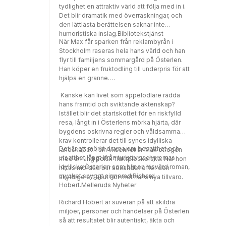
tydlighet en attraktiv värld att följa med in i.
Det blir dramatik med överraskningar, och
den lättlästa berättelsen saknar inte
humoristiska inslag.Bibliotekstjänst
När Max får sparken från reklambyrån i
Stockholm raseras hela hans värld och han
flyr till familjens sommargård på Österlen.
Han köper en fruktodling till underpris för att
hjälpa en granne.
Kanske kan livet som äppelodlare rädda
hans framtid och sviktande äktenskap?
Istället blir det startskottet för en riskfylld
resa, långt in i Österlens mörka hjärta, där
bygdens oskrivna regler och våldsamma
krav kontrollerar det till synes idylliska
Det är ett mörkt drama om besatthet och
landskapet. I sin vilsenhet är Max otrogen
utsatthet långt ifrån turistbroschyrernas
med en ung polsk fruktplockerska. När hon
idylliska Österlen som blir en läsvärd roman,
hittas mördad blir sökandet efter den
mycket snyggt signerad Richard
skyldige ett akut hot mot hans nya tillvaro.
Hobert.Melleruds Nyheter
Richard Hobert är suverän på att skildra
miljöer, personer och händelser på Österlen
så att resultatet blir autentiskt, äkta och