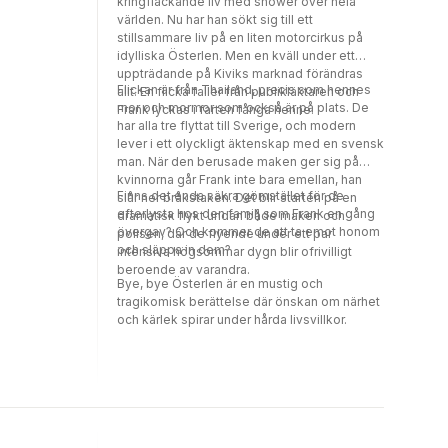
kringflackande liv med shower över hela
världen. Nu har han sökt sig till ett
stillsammare liv på en liten motorcirkus på
idylliska Österlen. Men en kväll under ett
uppträdande på Kiviks marknad förändras
Flickan är från Thailand, precis som hennes
allt. En flicka faller från publikläktaren och
mor och mormor som också är på plats. De
Frank lyckas i farten fånga henne.
har alla tre flyttat till Sverige, och modern
lever i ett olyckligt äktenskap med en svensk
man. När den berusade maken ger sig på
kvinnorna går Frank inte bara emellan, han
Finns det enda säkra gömstället för de
slår ner bråkstaken. Det blir starten på en
efterlysta hos den familj som Frank en gång
dramatisk flykt undan både maken och
övergav? Och kommer de att ta emot honom
polisen, där de flyende under ett par
och släppa in dem?
intensiva högsommar dygn blir ofrivilligt
beroende av varandra.
Bye, bye Österlen är en mustig och
tragikomisk berättelse där önskan om närhet
och kärlek spirar under hårda livsvillkor.