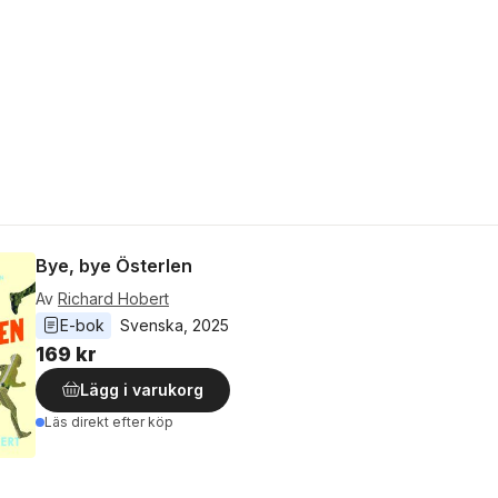
Bye, bye Österlen
Av
Richard Hobert
E-bok
Svenska
, 
2025
169 kr
Lägg i varukorg
Läs direkt efter köp