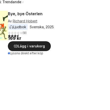
å:
Trendande
Bye, bye Österlen
Av
Richard Hobert
Ljudbok
Svenska
, 
2025
(
9
)
3,6
utav 5 stjärnor. Totalt antal röster:
169 kr
Lägg i varukorg
Lyssna direkt efter köp