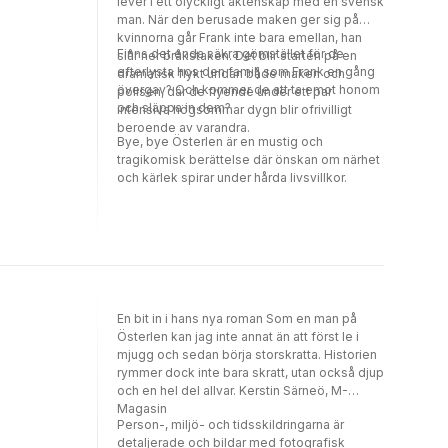
lever i ett olyckligt äktenskap med en svensk
man. När den berusade maken ger sig på
kvinnorna går Frank inte bara emellan, han
Finns det enda säkra gömstället för de
slår ner bråkstaken. Det blir starten på en
efterlysta hos den familj som Frank en gång
dramatisk flykt undan både maken och
övergav? Och kommer de att ta emot honom
polisen, där de flyende under ett par
och släppa in dem?
intensiva högsommar dygn blir ofrivilligt
beroende av varandra.
Bye, bye Österlen är en mustig och
tragikomisk berättelse där önskan om närhet
och kärlek spirar under hårda livsvillkor.
En bit in i hans nya roman Som en man på
Österlen kan jag inte annat än att först le i
mjugg och sedan börja storskratta. Historien
rymmer dock inte bara skratt, utan också djup
och en hel del allvar. Kerstin Särneö, M-
Magasin
Person-, miljö- och tidsskildringarna är
detaljerade och bildar med fotografisk