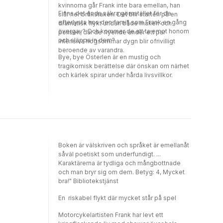
kvinnorna går Frank inte bara emellan, han
Finns det enda säkra gömstället för de
slår ner bråkstaken. Det blir starten på en
efterlysta hos den familj som Frank en gång
dramatisk flykt undan både maken och
övergav? Och kommer de att ta emot honom
polisen, där de flyende under ett par
och släppa in dem?
intensiva högsommar dygn blir ofrivilligt
beroende av varandra.
Bye, bye Österlen är en mustig och
tragikomisk berättelse där önskan om närhet
och kärlek spirar under hårda livsvillkor.
Boken är välskriven och språket är emellanåt
såväl poetiskt som underfundigt. ...
Karaktärerna är tydliga och mångbottnade
och man bryr sig om dem. Betyg: 4, Mycket
bra!" Bibliotekstjänst
En riskabel flykt där mycket står på spel
Motorcykelartisten Frank har levt ett