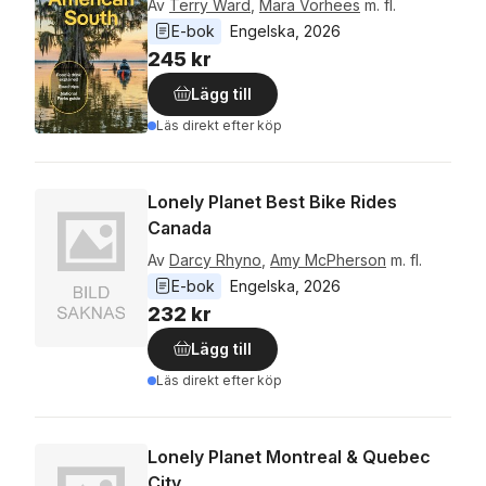
Av
Terry Ward
,
Mara Vorhees
m. fl.
E-bok
Engelska
, 
2026
245 kr
Lägg till
Läs direkt efter köp
Lonely Planet Best Bike Rides
Canada
Av
Darcy Rhyno
,
Amy McPherson
m. fl.
E-bok
Engelska
, 
2026
232 kr
Lägg till
Läs direkt efter köp
Lonely Planet Montreal & Quebec
City