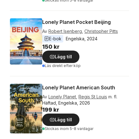
Skickas
inom 5-8 vardagar
Lonely Planet Pocket Beijing
Av
Robert Isenberg
,
Christopher Pitts
E-bok
Engelska
, 
2024
150 kr
Lägg till
Läs direkt efter köp
Lonely Planet American South
Av
Lonely Planet
,
Regis St Louis
m. fl.
Häftad, Engelska, 2026
199 kr
Lägg till
Skickas
inom 5-8 vardagar