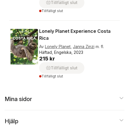
Tillfälligt slut
Tillfälligt slut
Lonely Planet Experience Costa
Rica
Av
Lonely Planet
,
Janna Zinzi
m. fl.
Häftad, Engelska, 2023
215 kr
Tillfälligt slut
Tillfälligt slut
Mina sidor
Hjälp