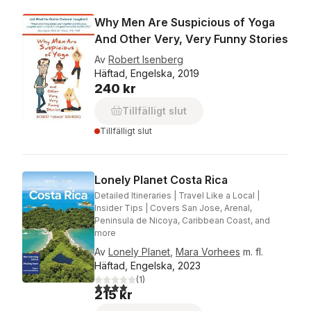
Why Men Are Suspicious of Yoga
And Other Very, Very Funny Stories
Av
Robert Isenberg
Häftad, Engelska, 2019
240 kr
Tillfälligt slut
Tillfälligt slut
Lonely Planet Costa Rica
Detailed Itineraries | Travel Like a Local |
Insider Tips | Covers San Jose, Arenal,
Peninsula de Nicoya, Caribbean Coast, and
more
Av
Lonely Planet
,
Mara Vorhees
m. fl.
Häftad, Engelska, 2023
(
1
)
4,0
utav 5 stjärnor. Totalt antal röster:
215 kr