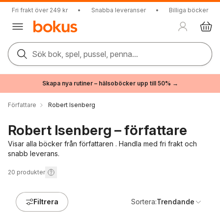
Fri frakt över 249 kr
•
Snabba leveranser
•
Billiga böcker
Sök bok, spel, pussel, penna...
Skapa nya rutiner – hälsoböcker upp till 50% →
Författare
Robert Isenberg
Robert Isenberg – författare
Visar alla böcker från författaren . Handla med fri frakt och
snabb leverans.
20
produkter
Filtrera
Sortera:
Trendande