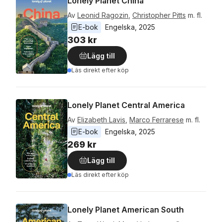
Lonely Planet China
Av
Leonid Ragozin
,
Christopher Pitts
m. fl.
E-bok
Engelska
, 
2025
303 kr
Lägg till
Läs direkt efter köp
Lonely Planet Central America
Av
Elizabeth Lavis
,
Marco Ferrarese
m. fl.
E-bok
Engelska
, 
2025
269 kr
Lägg till
Läs direkt efter köp
Lonely Planet American South