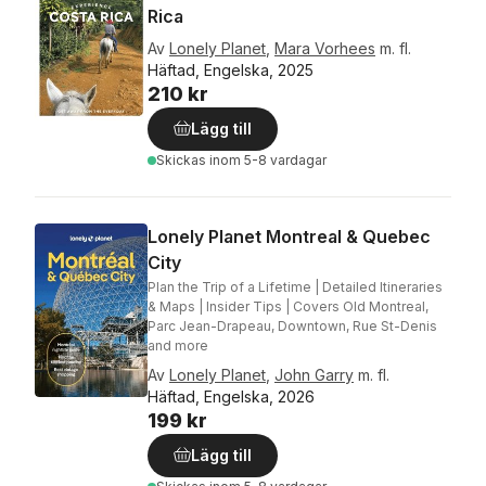
Rica
Av
Lonely Planet
,
Mara Vorhees
m. fl.
Häftad, Engelska, 2025
210 kr
Lägg till
Skickas
inom 5-8 vardagar
Lonely Planet Montreal & Quebec
City
Plan the Trip of a Lifetime | Detailed Itineraries
& Maps | Insider Tips | Covers Old Montreal,
Parc Jean-Drapeau, Downtown, Rue St-Denis
and more
Av
Lonely Planet
,
John Garry
m. fl.
Häftad, Engelska, 2026
199 kr
Lägg till