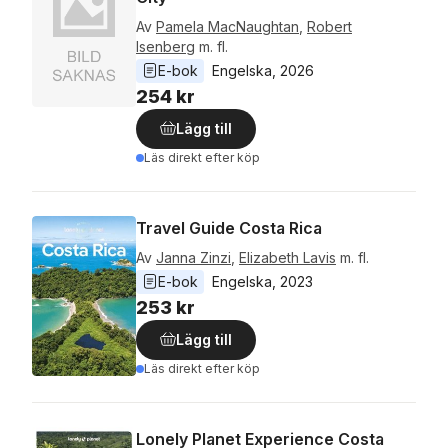
Av
Pamela MacNaughtan
,
Robert
Isenberg
m. fl.
E-bok
Engelska
, 
2026
254 kr
Lägg till
Läs direkt efter köp
Travel Guide Costa Rica
Av
Janna Zinzi
,
Elizabeth Lavis
m. fl.
E-bok
Engelska
, 
2023
253 kr
Lägg till
Läs direkt efter köp
Lonely Planet Experience Costa