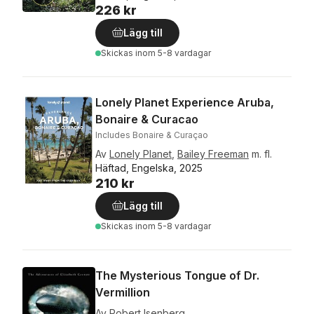
226 kr
Lägg till
Skickas
inom 5-8 vardagar
Lonely Planet Experience Aruba,
Bonaire & Curacao
Includes Bonaire & Curaçao
Av
Lonely Planet
,
Bailey Freeman
m. fl.
Häftad, Engelska, 2025
210 kr
Lägg till
Skickas
inom 5-8 vardagar
The Mysterious Tongue of Dr.
Vermillion
Av
Robert Isenberg