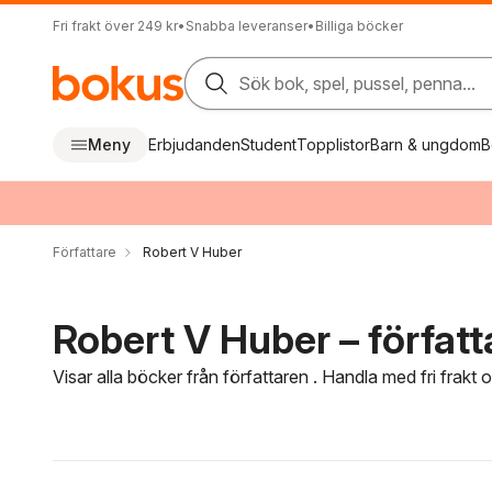
Fri frakt över 249 kr
•
Snabba leveranser
•
Billiga böcker
Sök bok, spel, pussel, penna...
Meny
Erbjudanden
Student
Topplistor
Barn & ungdom
B
Författare
Robert V Huber
Robert V Huber – författ
Visar alla böcker från författaren . Handla med fri frakt
Hoppa över filtreringsmeny