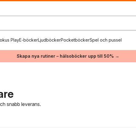
okus Play
E-böcker
Ljudböcker
Pocketböcker
Spel och pussel
Skapa nya rutiner – hälsoböcker upp till 50% →
are
 och snabb leverans.