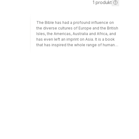
1
produkt
The Bible has had a profound influence on
the diverse cultures of Europe and the British
Isles, the Americas, Australia and Africa, and
has even left an imprint on Asia. It is a book
that has inspired the whole range of human
emotion and experience, including some of
the finest art and literature. And even in this
current age, which often considers itself
secular and post-Christian, the Bible remains
the biggest seller of all books. This
engaging and colourful book explores the
life, development and impact of the Bible,
from Old Testament times through to the 21st
century.