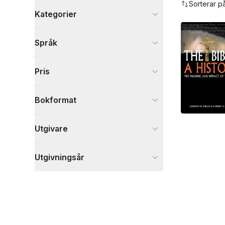
Sorterar p
Kategorier
Böcker
Språk
Filosofi och religion
1
Visa fler
Pris
Visa fler
Bokformat
Utgivare
Utgivningsår