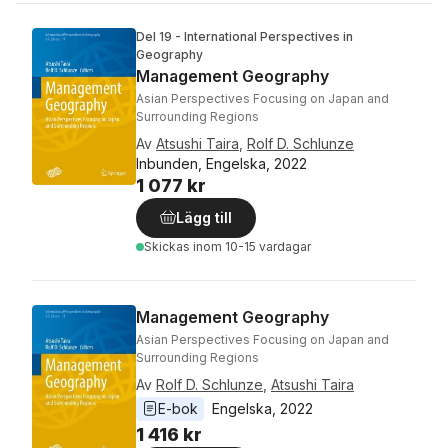
Del 19 - International Perspectives in
Geography
Management Geography
Asian Perspectives Focusing on Japan and
Surrounding Regions
Av
Atsushi Taira
,
Rolf D. Schlunze
Inbunden, Engelska, 2022
1 077 kr
Lägg till
Skickas
inom 10-15 vardagar
Management Geography
Asian Perspectives Focusing on Japan and
Surrounding Regions
Av
Rolf D. Schlunze
,
Atsushi Taira
E-bok
Engelska
, 
2022
1 416 kr