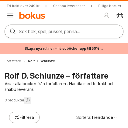
Fri frakt över 249 kr
•
Snabba leveranser
•
Billiga böcker
Sök bok, spel, pussel, penna...
Skapa nya rutiner – hälsoböcker upp till 50% →
Författare
Rolf D. Schlunze
Rolf D. Schlunze – författare
Visar alla böcker från författaren . Handla med fri frakt och
snabb leverans.
3
produkter
Filtrera
Sortera:
Trendande