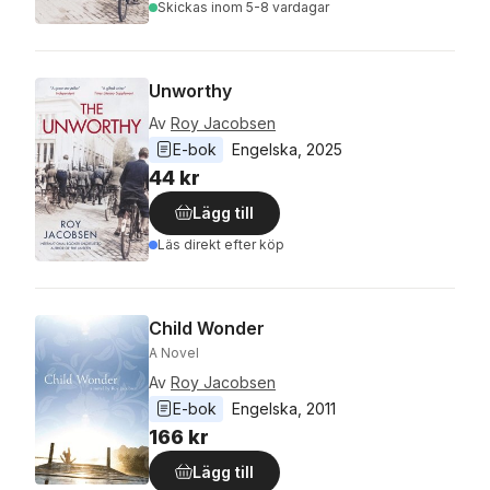
Skickas
inom 5-8 vardagar
Unworthy
Av
Roy Jacobsen
E-bok
Engelska
, 
2025
44 kr
Lägg till
Läs direkt efter köp
Child Wonder
A Novel
Av
Roy Jacobsen
E-bok
Engelska
, 
2011
166 kr
Lägg till