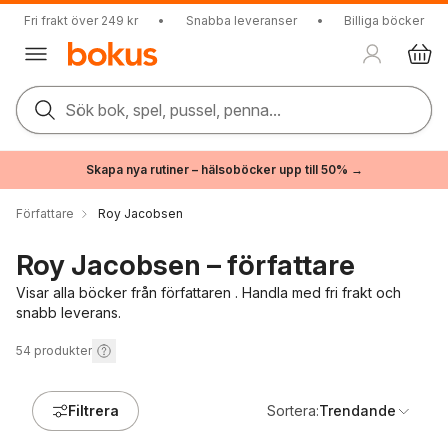
Fri frakt över 249 kr
•
Snabba leveranser
•
Billiga böcker
Sök bok, spel, pussel, penna...
Skapa nya rutiner – hälsoböcker upp till 50% →
Författare
Roy Jacobsen
Roy Jacobsen – författare
Visar alla böcker från författaren . Handla med fri frakt och
snabb leverans.
54
produkter
Filtrera
Sortera:
Trendande