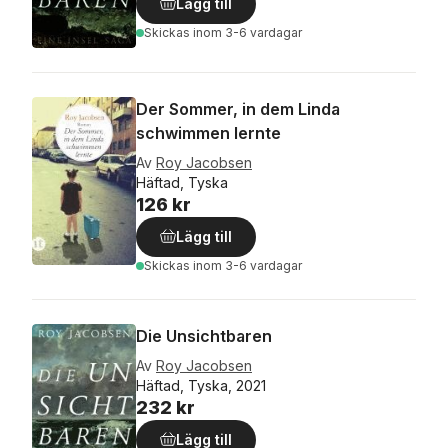
Lägg till
Skickas
inom 3-6 vardagar
Der Sommer, in dem Linda
schwimmen lernte
Av
Roy Jacobsen
Häftad, Tyska
126 kr
Lägg till
Skickas
inom 3-6 vardagar
Die Unsichtbaren
Av
Roy Jacobsen
Häftad, Tyska, 2021
232 kr
Lägg till