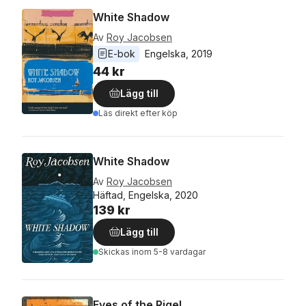
White Shadow
Av
Roy Jacobsen
E-bok
Engelska
, 
2019
44 kr
Lägg till
Läs direkt efter köp
White Shadow
Av
Roy Jacobsen
Häftad, Engelska, 2020
139 kr
Lägg till
Skickas
inom 5-8 vardagar
Eyes of the Rigel