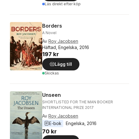
Läs direkt efter köp
Borders
A Novel
Av
Roy Jacobsen
Häftad, Engelska, 2016
197 kr
Lägg till
Skickas
Unseen
SHORTLISTED FOR THE MAN BOOKER
INTERNATIONAL PRIZE 2017
Av
Roy Jacobsen
E-bok
Engelska
, 
2016
70 kr