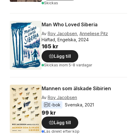
Skickas
Man Who Loved Siberia
Av
Roy Jacobsen
,
Anneliese Pitz
Häftad, Engelska, 2024
165 kr
Lägg till
Skickas
inom 5-8 vardagar
Mannen som älskade Sibirien
Av
Roy Jacobsen
E-bok
Svenska
, 
2021
99 kr
Lägg till
Läs direkt efter köp