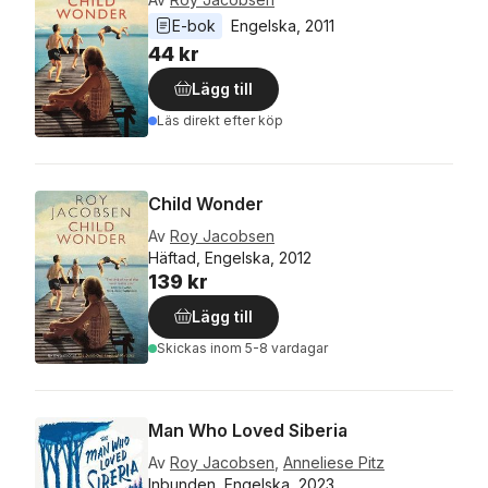
E-bok
Engelska
, 
2011
44 kr
Lägg till
Läs direkt efter köp
Child Wonder
Av
Roy Jacobsen
Häftad, Engelska, 2012
139 kr
Lägg till
Skickas
inom 5-8 vardagar
Man Who Loved Siberia
Av
Roy Jacobsen
,
Anneliese Pitz
Inbunden, Engelska, 2023