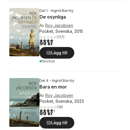
Del 1 - Ingrid Barröy
De osynliga
Av
Roy Jacobsen
Pocket, Svenska, 2015
(
117
)
4,1
utav 5 stjärnor. Totalt antal röster:
99 kr
Lägg till
Skickas
Del 4 - Ingrid Barröy
Bara en mor
Av
Roy Jacobsen
Pocket, Svenska, 2023
(
18
)
4,3
utav 5 stjärnor. Totalt antal röster:
99 kr
Lägg till