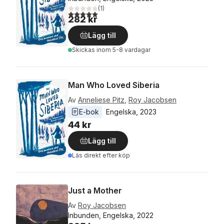
(
1
)
5,0
utav 5 stjärnor. Totalt antal röster:
282 kr
Lägg till
Skickas
inom 5-8 vardagar
Man Who Loved Siberia
Av
Anneliese Pitz
,
Roy Jacobsen
E-bok
Engelska
, 
2023
44 kr
Lägg till
Läs direkt efter köp
Just a Mother
Av
Roy Jacobsen
Inbunden, Engelska, 2022