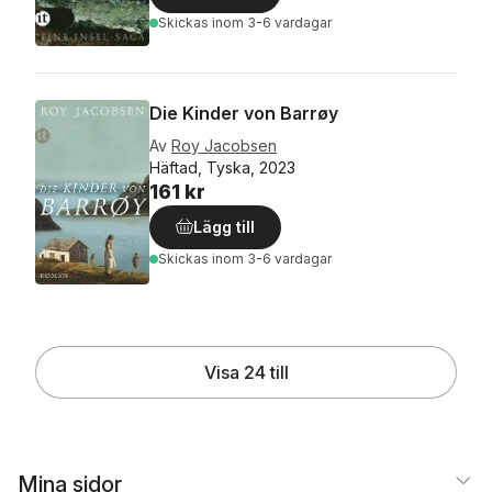
Skickas
inom 3-6 vardagar
Die Kinder von Barrøy
Av
Roy Jacobsen
Häftad, Tyska, 2023
161 kr
Lägg till
Skickas
inom 3-6 vardagar
Visa 24 till
Mina sidor