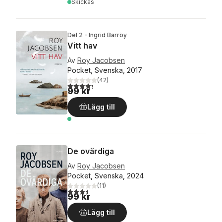
Skickas
Del 2 - Ingrid Barröy
Vitt hav
Av
Roy Jacobsen
Pocket, Svenska, 2017
(
42
)
4,3
utav 5 stjärnor. Totalt antal röster:
99 kr
Lägg till
De ovärdiga
Av
Roy Jacobsen
Pocket, Svenska, 2024
(
11
)
3,5
utav 5 stjärnor. Totalt antal röster:
99 kr
Lägg till