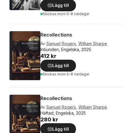
Lägg till
Skickas
inom 5-8 vardagar
Recollections
Av
Samuel Rogers
,
William Sharpe
Inbunden, Engelska, 2025
412 kr
Lägg till
Skickas
inom 5-8 vardagar
Recollections
Av
Samuel Rogers
,
William Sharpe
Häftad, Engelska, 2025
280 kr
Lägg till