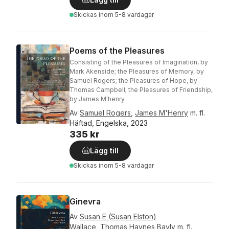
Skickas
inom 5-8 vardagar
Poems of the Pleasures
Consisting of the Pleasures of Imagination, by
Mark Akenside; the Pleasures of Memory, by
Samuel Rogers; the Pleasures of Hope, by
Thomas Campbell; the Pleasures of Friendship,
by James M'henry
Av
Samuel Rogers
,
James M'Henry
m. fl.
Häftad, Engelska, 2023
335 kr
Lägg till
Skickas
inom 5-8 vardagar
Ginevra
Av
Susan E (Susan Elston)
Wallace
,
Thomas Haynes Bayly
m. fl.