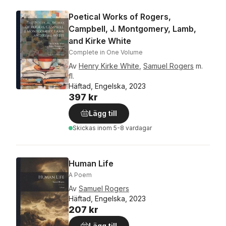
Poetical Works of Rogers,
Campbell, J. Montgomery, Lamb,
and Kirke White
Complete in One Volume
Av
Henry Kirke White
,
Samuel Rogers
m.
fl.
Häftad, Engelska, 2023
397 kr
Lägg till
Skickas
inom 5-8 vardagar
Human Life
A Poem
Av
Samuel Rogers
Häftad, Engelska, 2023
207 kr
Lägg till