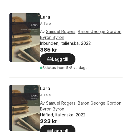
Lara
A Tale
Av
Samuel Rogers
,
Baron George Gordon
Byron Byron
Inbunden, Italienska, 2022
385 kr
Lägg till
Skickas
inom 5-8 vardagar
Lara
A Tale
Av
Samuel Rogers
,
Baron George Gordon
Byron Byron
Häftad, Italienska, 2022
223 kr
Lägg till