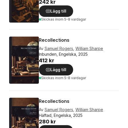
242 kr
Lägg till
Skickas
inom 5-8 vardagar
Recollections
Av
Samuel Rogers
,
William Sharpe
Inbunden, Engelska, 2025
412 kr
Lägg till
Skickas
inom 5-8 vardagar
Recollections
Av
Samuel Rogers
,
William Sharpe
Häftad, Engelska, 2025
280 kr