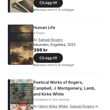
Lägg till
Skickas
inom 5-8 vardagar
Human Life
A Poem
Av
Samuel Rogers
Inbunden, Engelska, 2023
398 kr
Lägg till
Skickas
inom 5-8 vardagar
Poetical Works of Rogers,
Campbell, J. Montgomery, Lamb,
and Kirke White
Complete in One Volume
Av
Henry Kirke White
,
Samuel Rogers
m.