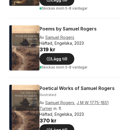
Skickas
inom 5-8 vardagar
Poems by Samuel Rogers
Av
Samuel Rogers
Häftad, Engelska, 2023
319 kr
Lägg till
Skickas
inom 5-8 vardagar
Poetical Works of Samuel Rogers
Illustrated
Av
Samuel Rogers
,
J M W 1775-1851
Turner
m. fl.
Häftad, Engelska, 2023
370 kr
Lägg till