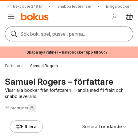
Fri frakt över 249 kr
•
Snabba leveranser
•
Billiga böcker
Sök bok, spel, pussel, penna...
Skapa nya rutiner – hälsoböcker upp till 50% →
Författare
Samuel Rogers
Samuel Rogers – författare
Visar alla böcker från författaren . Handla med fri frakt och
snabb leverans.
75
produkter
Filtrera
Sortera:
Trendande