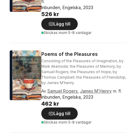
fl.
Inbunden, Engelska, 2023
526 kr
Lägg till
Skickas
inom 5-8 vardagar
Poems of the Pleasures
Consisting of the Pleasures of Imagination, by
Mark Akenside; the Pleasures of Memory, by
Samuel Rogers; the Pleasures of Hope, by
Thomas Campbell; the Pleasures of Friendship,
by James M'henry
Av
Samuel Rogers
,
James M'Henry
m. fl.
Inbunden, Engelska, 2023
462 kr
Lägg till
Skickas
inom 5-8 vardagar