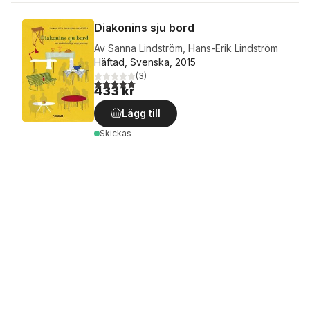
Diakonins sju bord
Av
Sanna Lindström
,
Hans-Erik Lindström
Häftad, Svenska, 2015
(
3
)
5,0
utav 5 stjärnor. Totalt antal röster:
433 kr
Lägg till
Skickas