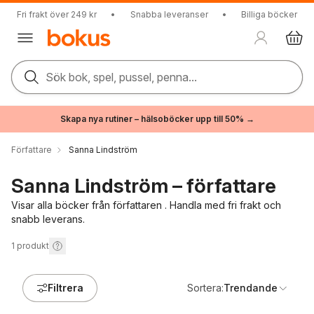
Fri frakt över 249 kr
•
Snabba leveranser
•
Billiga böcker
Sök bok, spel, pussel, penna...
Skapa nya rutiner – hälsoböcker upp till 50% →
Författare
Sanna Lindström
Sanna Lindström – författare
Visar alla böcker från författaren . Handla med fri frakt och
snabb leverans.
1
produkt
Filtrera
Sortera:
Trendande