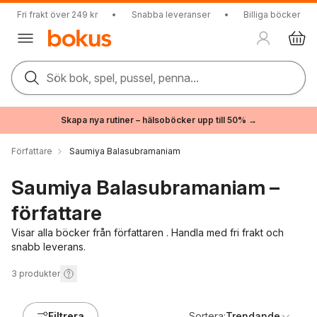
Fri frakt över 249 kr
•
Snabba leveranser
•
Billiga böcker
Sök bok, spel, pussel, penna...
Skapa nya rutiner – hälsoböcker upp till 50% →
Författare
Saumiya Balasubramaniam
Saumiya Balasubramaniam –
författare
Visar alla böcker från författaren . Handla med fri frakt och
snabb leverans.
3
produkter
Filtrera
Sortera:
Trendande