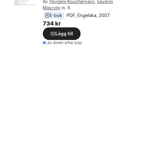
Av
Yevgeni Koucheryavy
,
Saverio
Mascolo
m. fl.
E-bok
PDF
, 
Engelska
, 
2007
734 kr
Lägg till
Läs direkt efter köp