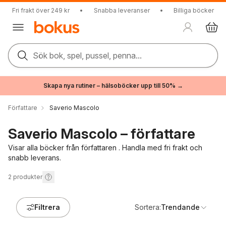
Fri frakt över 249 kr
•
Snabba leveranser
•
Billiga böcker
Sök bok, spel, pussel, penna...
Skapa nya rutiner – hälsoböcker upp till 50% →
Författare
Saverio Mascolo
Saverio Mascolo – författare
Visar alla böcker från författaren . Handla med fri frakt och
snabb leverans.
2
produkter
Filtrera
Sortera:
Trendande