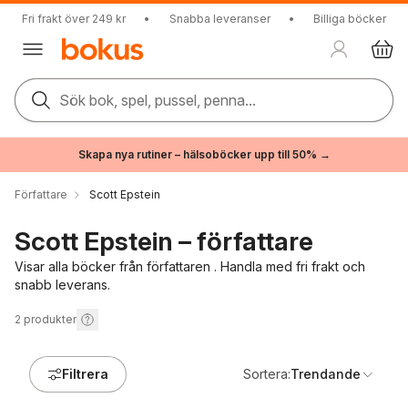
Fri frakt över 249 kr
•
Snabba leveranser
•
Billiga böcker
Sök bok, spel, pussel, penna...
Skapa nya rutiner – hälsoböcker upp till 50% →
Författare
Scott Epstein
Scott Epstein – författare
Visar alla böcker från författaren . Handla med fri frakt och
snabb leverans.
2
produkter
Filtrera
Sortera:
Trendande