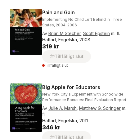
Pain and Gain
Implementing No Child Left Behind in Three
States, 2004-2006
Av
Brian M Stecher
,
Scott Epstein
m. fl.
Häftad, Engelska, 2008
319 kr
Tillfälligt slut
Tillfälligt slut
Big Apple for Educators
New York City's Experiment with Schoolwide
Performance Bonuses: Final Evaluation Report
Av
Julie A. Marsh
,
Matthew G. Springer
m.
fl.
Häftad, Engelska, 2011
346 kr
Tillfälligt slut