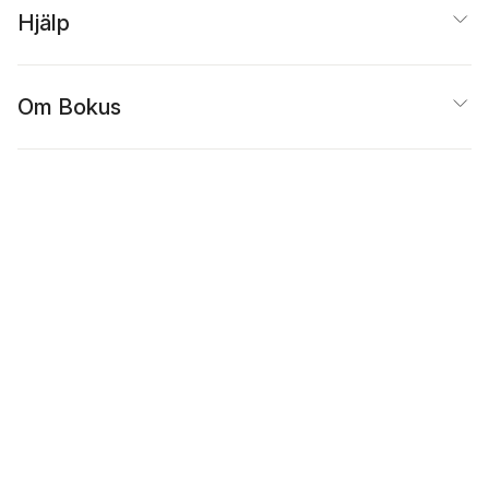
Hjälp
Om Bokus
Populärt
Inspiration
Bokus
@
Cookies
Anpassa cookies
Integritetspolicy
Köpvillkor